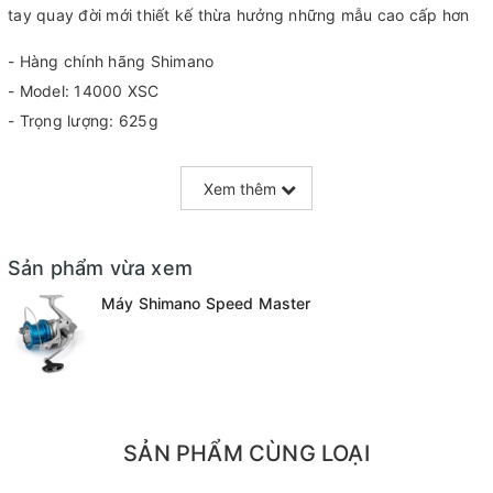
tay quay đời mới thiết kế thừa hưởng những mẫu cao cấp hơn
- Hàng chính hãng Shimano
- Model: 14000 XSC
- Trọng lượng: 625g
- Vòng tua: 4.3:1
- Chịu tải: 20kg
Xem thêm
- Sức chứa dây (mm/m): 0.35/500, 0.40/400, 0.45/300
- Vòng bi: 4+1
Sản phẩm vừa xem
- Sản xuất tại Malaysia
Máy Shimano Speed Master
SẢN PHẨM CÙNG LOẠI