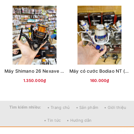
Máy Shimano 26 Nexave Đen cam(hộp Đen)
Máy có cước Bodiao NT (Bạc)
1.350.000₫
160.000₫
Tìm kiếm nhiều:
• Trang chủ
• Sản phẩm
• Giới thiệu
• Tin tức
• Hướng dẫn