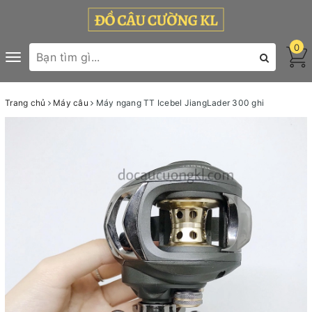
0
Toggle
navigation
Trang chủ
Máy câu
Máy ngang TT Icebel JiangLader 300 ghi