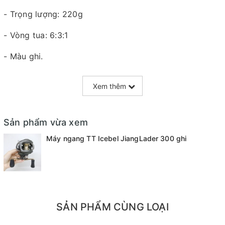
- Trọng lượng: 220g
- Vòng tua: 6:3:1
- Màu ghi.
Xem thêm
=======================================
Mọi thắc mắc liên hệ SĐT
Sản phẩm vừa xem
: 098.138.9928 - 098.902.9066 - 090.565.6668 -
Máy ngang TT Icebel JiangLader 300 ghi
091.258.3939
để được giải đáp.
CAM KẾT CỦA CỬA HÀNG CHÚNG TÔI
Đồ câu chính hãng, đúng thông tin mô tả và sản phẩm
đặt mua của khách hàng
SẢN PHẨM CÙNG LOẠI
Ảnh sản phẩm là cửa hàng 100% tự tay chụp nên mọi