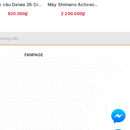
Máy câu Daiwa 26 Crossfire LT (Hộp be vàng)
Máy Shimano Activecast SD1120
820.000₫
2.200.000₫
1.290
Hướng dẫn
FANPAGE