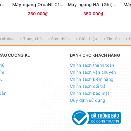
Máy có cước Bodiao NT (Bạc)
Máy ngang OrcaNt C1 (Ghi đen) (tay trái)
Máy ngang HAI (Ghi) có tiếng DragClick (tay trái)
360.000₫
350.000₫
 nhiều:
• Trang chủ
• Sản phẩm
• Giới thiệu
• Tin tức
• 
CÂU CƯỜNG KL
DÀNH CHO KHÁCH HÀNG
hủ
Chính sách thanh toán
ẩm
Chính sách vận chuyển
ệu
Chính sách kiểm hàng
Chính sách đổi trả
dẫn
Chính sách bảo mật
Quy định sử dụng