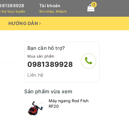
0
981389928
Tài khoản
 trợ trực tuyến
Xin chào, Khách
HƯỚNG DẪN
Bạn cần hỗ trợ?
Mua sản phẩm
0981389928
Liên hệ
Sản phẩm vừa xem
Máy ngang Rod Fish
RF20