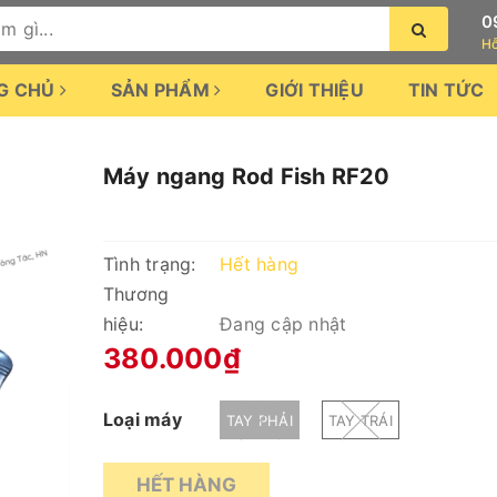
0
Hỗ
G CHỦ
SẢN PHẨM
GIỚI THIỆU
TIN TỨC
Máy ngang Rod Fish RF20
Tình trạng:
Hết hàng
Thương
hiệu:
Đang cập nhật
380.000₫
Loại máy
TAY PHẢI
TAY TRÁI
HẾT HÀNG