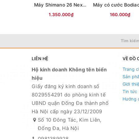
Máy Shimano 26 Nexave Đen cam(hộp Đen)
1.350.000₫
160.000₫
Tìm kiếm
LIÊN HỆ
VỀ ĐỒ 
Hộ kinh doanh Không tên biển
Trang c
Sản ph
hiệu
Giới thi
Giấy đăng ký kinh doanh số
Tin tức
8029554291 do phòng kinh tế
Hướng 
UBND quận Đống Đa thành phố
Hà Nội cấp ngày 23/12/2009
Số 10 Đông Tác, Kim Liên,
Đống Đa, Hà Nội
0981389928