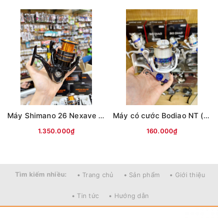
Máy Shimano 26 Nexave Đen cam(hộp Đen)
Máy có cước Bodiao NT (Bạc)
1.350.000₫
160.000₫
Tìm kiếm nhiều:
• Trang chủ
• Sản phẩm
• Giới thiệu
• Tin tức
• Hướng dẫn