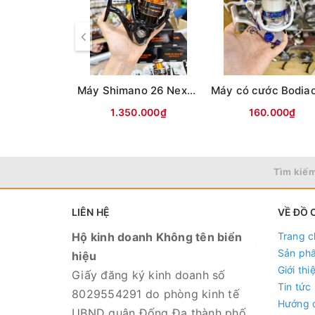
Gear Ration 3.9:1
Max Drag 12kg Nặng 694gr
Bạc Đạn 6+1
Thông số vào cước
0.50mm / 250m
Máy Shimano 26 Nexave Đen cam(hộp Đen)
1.350.000₫
160.000₫
Tìm kiếm
LIÊN HỆ
VỀ ĐỒ 
Hộ kinh doanh Không tên biển
Trang c
Sản ph
hiệu
Giới thi
Giấy đăng ký kinh doanh số
Tin tức
8029554291 do phòng kinh tế
Hướng 
UBND quận Đống Đa thành phố