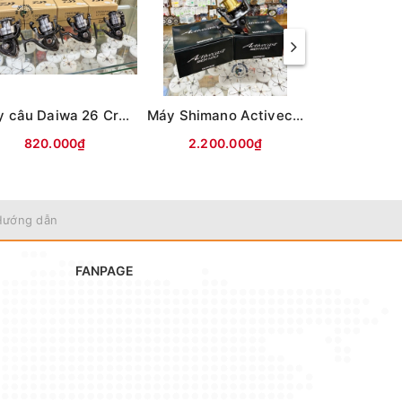
Máy câu Daiwa 26 Crossfire LT (Hộp be vàng)
Máy Shimano Activecast SD1120
820.000₫
2.200.000₫
1.290
Hướng dẫn
FANPAGE