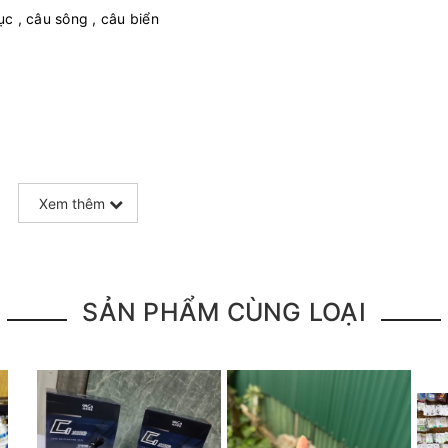
c , câu sông , câu biển
Xem thêm
SẢN PHẨM CÙNG LOẠI