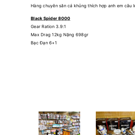
Hàng chuyên săn cá khủng thích hợp anh em câu lụ
Black Spider 8000
Gear Ration 3.9:1
Max Drag 12kg Nặng 698gr
Bạc Đạn 6+1
Thông số vào cước
0.50mm / 150m
Black Spider 10000
Gear Ration 3.9:1
Max Drag 12kg Nặng 696gr
Bạc Đạn 6+1
Thông số vào cước
0.50mm / 200m
Black Spider 12000