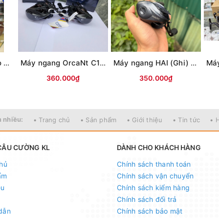
Máy có cước Bodiao NT (Bạc)
Máy ngang OrcaNt C1 (Ghi đen) (tay trái)
Máy ngang HAI (Ghi) có tiếng DragClick (tay trái)
360.000₫
350.000₫
 nhiều:
• Trang chủ
• Sản phẩm
• Giới thiệu
• Tin tức
• 
CÂU CƯỜNG KL
DÀNH CHO KHÁCH HÀNG
hủ
Chính sách thanh toán
ẩm
Chính sách vận chuyển
ệu
Chính sách kiểm hàng
Chính sách đổi trả
dẫn
Chính sách bảo mật