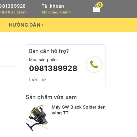
0
981389928
Tài khoản
 trợ trực tuyến
Xin chào, Khách
HƯỚNG DẪN
Bạn cần hỗ trợ?
Mua sản phẩm
0981389928
Liên hệ
Sản phẩm vừa xem
Máy GW Black Spider đen
vàng TT