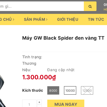
0
Hỗ
G CHỦ
SẢN PHẨM
GIỚI THIỆU
TIN TỨC
Máy GW Black Spider đen vàng TT
Tình trạng:
Thương
hiệu:
Đang cập nhật
1.300.000₫
Kích thước
8000
10000
12000
+
MUA NGAY
–