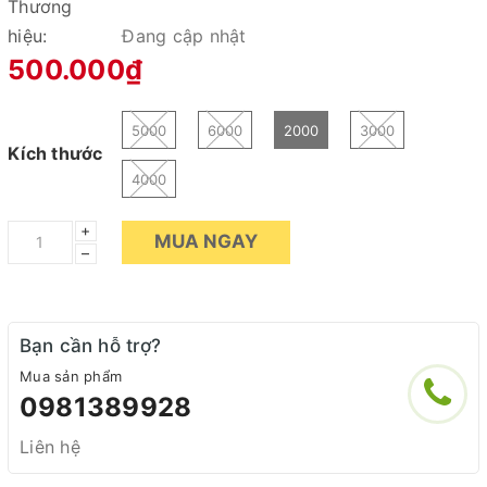
Thương
hiệu:
Đang cập nhật
500.000₫
5000
6000
2000
3000
Kích thước
4000
+
MUA NGAY
–
Bạn cần hỗ trợ?
Mua sản phẩm
0981389928
Liên hệ