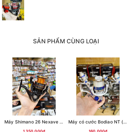
SẢN PHẨM CÙNG LOẠI
Máy Shimano 26 Nexave Đen cam(hộp Đen)
Máy có cước Bodiao NT (Bạc)
1.350.000₫
160.000₫