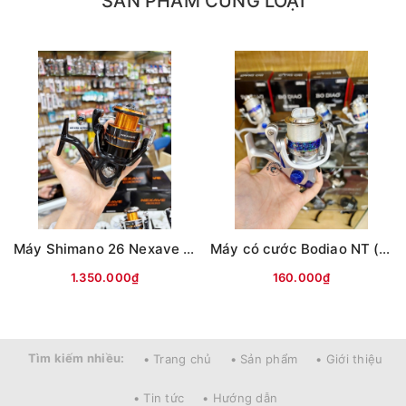
SẢN PHẨM CÙNG LOẠI
Máy Shimano 26 Nexave Đen cam(hộp Đen)
Máy có cước Bodiao NT (Bạc)
1.350.000₫
160.000₫
Tìm kiếm nhiều:
• Trang chủ
• Sản phẩm
• Giới thiệu
• Tin tức
• Hướng dẫn