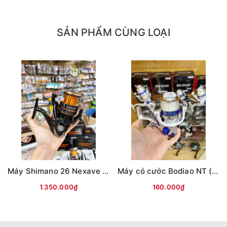
Trọng lượng: 180g | Drag: 2kg | Thu dây:
54cm/ vòng | Vòng tua: 4.9:1 | Vòng bi: 1
SẢN PHẨM CÙNG LOẠI
Sức chứa dây (mm/m): 0.14/ 220; 0.2/110;
0.25/75
Máy Câu StrikeForce 2020 – 2500B
Trọng lượng: 280g | Drag: 4kg | Thu dây:
79cm/ vòng | Vòng tua: 5.3:1 | Vòng bi: 1
Sức chứa dây (mm/m): 0.25/ 190; 0.28/155;
0.30/130
Máy Câu StrikeForce 2020 – 4000B
Máy Shimano 26 Nexave Đen cam(hộp Đen)
Máy có cước Bodiao NT (Bạc)
Trọng lượng: 370g | Drag: 6kg | Thu dây:
1.350.000₫
160.000₫
94cm/ vòng | Vòng tua: 5.3:1 | Vòng bi: 1
Sức chứa dây (mm/m): 0.30/270 – 0.32/240 –