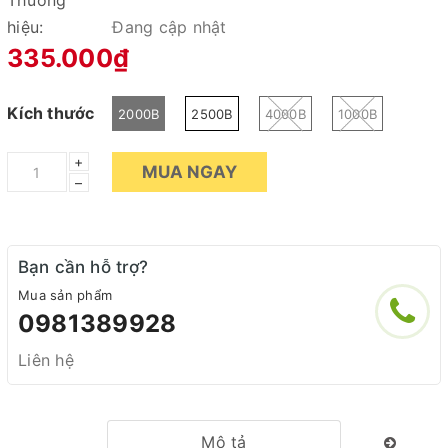
Thương
hiệu:
Đang cập nhật
335.000₫
Kích thước
2000B
2500B
4000B
1000B
+
MUA NGAY
–
Bạn cần hỗ trợ?
Mua sản phẩm
0981389928
Liên hệ
Mô tả