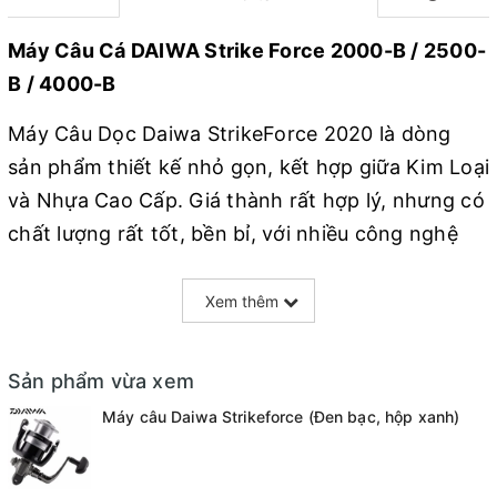
Máy Câu Cá DAIWA Strike Force 2000-B / 2500-
B / 4000-B
Máy Câu Dọc Daiwa StrikeForce 2020 là dòng
sản phẩm thiết kế nhỏ gọn, kết hợp giữa Kim Loại
và Nhựa Cao Cấp. Giá thành rất hợp lý, nhưng có
chất lượng rất tốt, bền bỉ, với nhiều công nghệ
của hãng Daiwa. Đây là mẫu máy có giá trị dễ
chịu nhất cho các bạn mói làm quen với môn câu
Xem thêm
cá nói chung và câu Lure nói riêng.
Sản phẩm vừa xem
MODEL
Máy câu Daiwa Strikeforce (Đen bạc, hộp xanh)
Máy Câu StrikeForce 2020 – 1000B