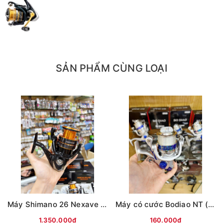
- Sức chứa dây : mono (cước) 0.230mm/100m
Braid ( pe) #1 (0.13mm)/190m
- Xuất xứ:Daiwa Viet Nam
SẢN PHẨM CÙNG LOẠI
THÔNG SỐ MÁY DW REVROS LT 3000 CXH
- Bearings( số bạc đạn) : 4
- Gear ratio ( tỉ số truyền động): 6.2:1
- Trọng lượng : 250gr
- Drag ( lực kéo) : 10kg
- Sức chứa dây : Line Nylon lb/m 0.230/150, 0.250/130
- Xuất xứ:Daiwa Viet Nam
Máy Shimano 26 Nexave Đen cam(hộp Đen)
Máy có cước Bodiao NT (Bạc)
1.350.000₫
160.000₫