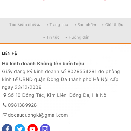
THÔNG SỐ MÁY DW REVROS LT 4000 CXH
- Bearings( số bạc đạn) : 4
Tìm kiếm nhiều:
• Trang chủ
• Sản phẩm
• Giới thiệu
- Gear ratio ( tỉ số truyền động): 5.2:1
• Tin tức
• Hướng dẫn
- Trọng lượng : 280gr
- Drag ( lực kéo) : 12kg
LIÊN HỆ
Hộ kinh doanh Không tên biển hiệu
- Sức chứa dây : Line Nylon lb/m 0.250/190, 0.300/130
Giấy đăng ký kinh doanh số 8029554291 do phòng
- Xuất xứ:Daiwa Viet Nam
kinh tế UBND quận Đống Đa thành phố Hà Nội cấp
ngày 23/12/2009
Số 10 Đông Tác, Kim Liên, Đống Đa, Hà Nội
0981389928
docaucuongkl@gmail.com