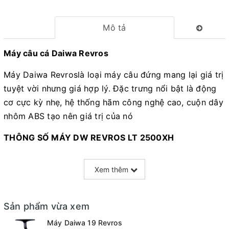
Mô tả
Máy câu cá Daiwa Revros
Máy Daiwa Revroslà loại máy câu đứng mang lại giá trị
tuyệt vời nhưng giá hợp lý. Đặc trưng nổi bật là động
cơ cực kỳ nhẹ, hệ thống hãm công nghệ cao, cuộn dây
nhôm ABS tạo nên giá trị của nó
THÔNG SỐ MÁY DW REVROS LT 2500XH
- Bearings( số bạc đạn) : 4
Xem thêm
- Gear ratio ( tỉ số truyền động): 6.2:1
- Trọng lượng : 240gr
Sản phẩm vừa xem
- Drag ( lực kéo) : 10kg
Máy Daiwa 19 Revros