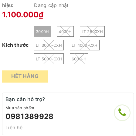
hiệu:
Đang cập nhật
1.100.000₫
3000H
4000H
LT 2500XH
Kích thước
LT 3000-CXH
LT 4000-CXH
LT 5000-CXH
6000-H
HẾT HÀNG
Bạn cần hỗ trợ?
Mua sản phẩm
0981389928
Liên hệ