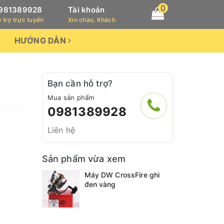
0
981389928
Tài khoản
 trợ trực tuyến
Xin chào, Khách
HƯỚNG DẪN
Bạn cần hỗ trợ?
Mua sản phẩm
0981389928
Liên hệ
Sản phẩm vừa xem
Máy DW CrossFire ghi
đen vàng