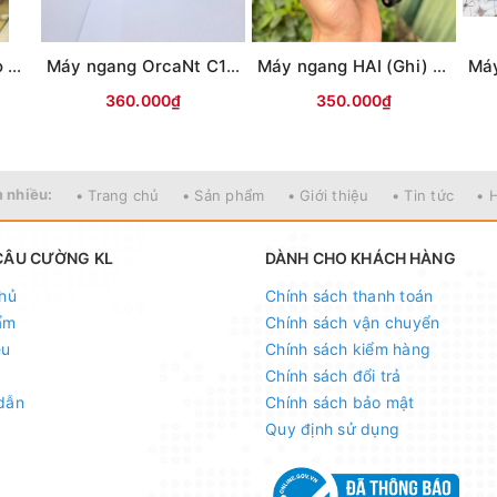
Máy có cước Bodiao NT (Bạc)
Máy ngang OrcaNt C1 (Ghi đen) (tay trái)
Máy ngang HAI (Ghi) có tiếng DragClick (tay trái)
360.000₫
350.000₫
 nhiều:
• Trang chủ
• Sản phẩm
• Giới thiệu
• Tin tức
• 
CÂU CƯỜNG KL
DÀNH CHO KHÁCH HÀNG
hủ
Chính sách thanh toán
ẩm
Chính sách vận chuyển
ệu
Chính sách kiểm hàng
Chính sách đổi trả
dẫn
Chính sách bảo mật
Quy định sử dụng