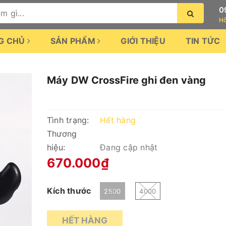
0
Hỗ
G CHỦ
SẢN PHẨM
GIỚI THIỆU
TIN TỨC
Máy DW CrossFire ghi đen vàng
Tình trạng:
Hết hàng
Thương
hiệu:
Đang cập nhật
670.000₫
Kích thước
2500
4000
HẾT HÀNG