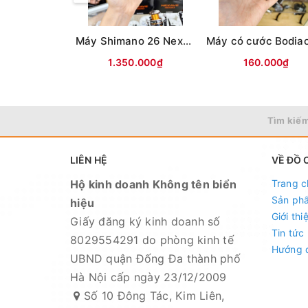
Máy Shimano 26 Nexave Đen cam(hộp Đen)
1.350.000₫
160.000₫
Tìm kiếm
LIÊN HỆ
VỀ ĐỒ 
Hộ kinh doanh Không tên biển
Trang c
Sản ph
hiệu
Giới thi
Giấy đăng ký kinh doanh số
Tin tức
8029554291 do phòng kinh tế
Hướng 
UBND quận Đống Đa thành phố
Hà Nội cấp ngày 23/12/2009
Số 10 Đông Tác, Kim Liên,