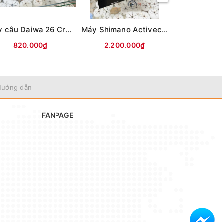
Máy câu Daiwa 26 Crossfire LT (Hộp be vàng)
Máy Shimano Activecast SD1120
820.000₫
2.200.000₫
1.290
Hướng dẫn
FANPAGE