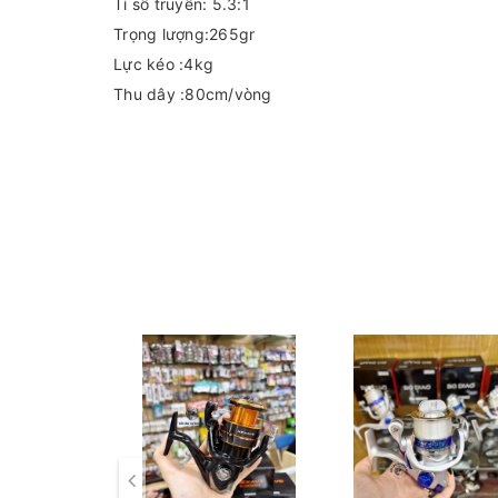
Tỉ số truyền: 5.3:1
Trọng lượng:265gr
Lực kéo :4kg
Thu dây :80cm/vòng
Sức chứa dây: cước(mm/m) : 0.30mm/130m
Xuất xứ : Việt Nam
Máy Daiwa Crosfire 4000
Thương hiệu: Daiwa
Kích thước: 4000
Xuất sứ: Việt Nam
Trọng lượng: 390g
Tốc độ vòng tua: 5.3:1
Máy chạy 2 bill