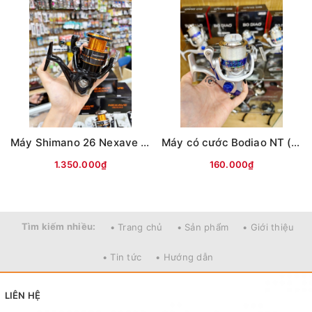
Máy Shimano 26 Nexave Đen cam(hộp Đen)
Máy có cước Bodiao NT (Bạc)
1.350.000₫
160.000₫
Tìm kiếm nhiều:
• Trang chủ
• Sản phẩm
• Giới thiệu
• Tin tức
• Hướng dẫn
LIÊN HỆ