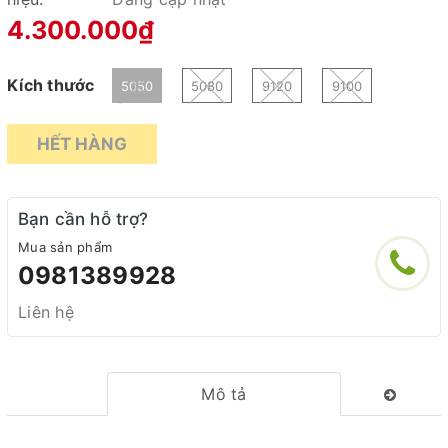
4.300.000₫
Kích thước
5050
5080
9120
9100
HẾT HÀNG
Bạn cần hỗ trợ?
Mua sản phẩm
0981389928
Liên hệ
Mô tả