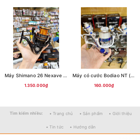
Máy Shimano 26 Nexave Đen cam(hộp Đen)
Máy có cước Bodiao NT (Bạc)
1.350.000₫
160.000₫
Tìm kiếm nhiều:
• Trang chủ
• Sản phẩm
• Giới thiệu
• Tin tức
• Hướng dẫn