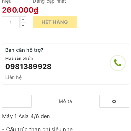
hiệu:
Đang cập nhật
260.000₫
+
HẾT HÀNG
–
Bạn cần hỗ trợ?
Mua sản phẩm
0981389928
Liên hệ
Mô tả
Máy 1 Asia 4/6 đen
- Cấu trúc than chì siêu nhẹ