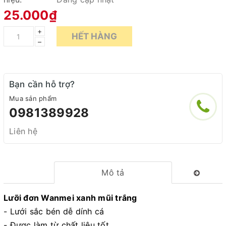
25.000₫
+
HẾT HÀNG
–
Bạn cần hỗ trợ?
Mua sản phẩm
0981389928
Liên hệ
Mô tả
Lưỡi đơn Wanmei xanh mũi trắng
- Lưới sắc bén dễ dính cá
- Được làm từ chất liệu tốt