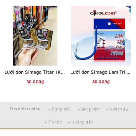
Lưỡi đơn Simago Titan (Không ngạnh)
Lưỡi đơn Simago Lam Trí Đao Phong
30.000₫
80.000₫
Tìm kiếm nhiều:
• Trang chủ
• Sản phẩm
• Giới thiệu
• Tin tức
• Hướng dẫn