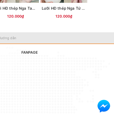
Lưỡi HĐ thép Nga Tam Mác
Lưỡi HĐ thép Nga Tứ Mác
Lưỡi câu mự
120.000₫
120.000₫
35.0
Hướng dẫn
FANPAGE