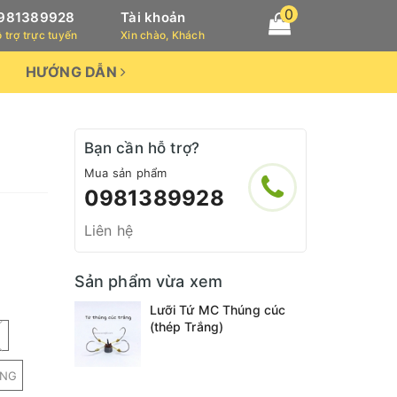
0
981389928
Tài khoản
 trợ trực tuyến
Xin chào, Khách
HƯỚNG DẪN
Bạn cần hỗ trợ?
Mua sản phẩm
0981389928
Liên hệ
Sản phẩm vừa xem
Lưỡi Tứ MC Thúng cúc
(thép Trắng)
ỜNG