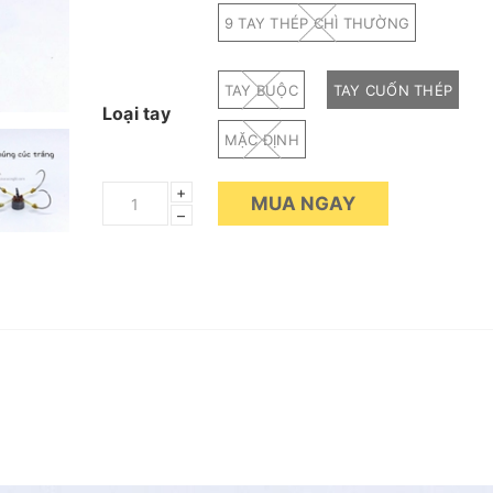
9 TAY THÉP CHÌ THƯỜNG
TAY BUỘC
TAY CUỐN THÉP
Loại tay
MẶC ĐỊNH
+
MUA NGAY
–