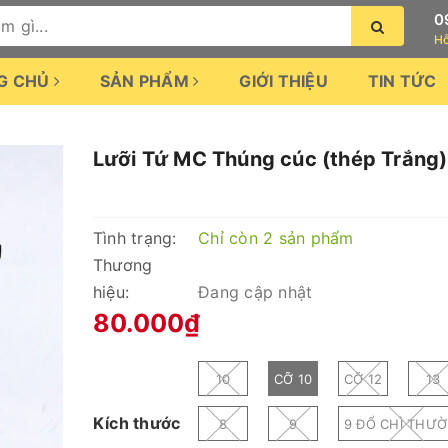
0
Hỗ
G CHỦ
SẢN PHẨM
GIỚI THIỆU
TIN TỨC
Lưỡi Tứ MC Thúng cúc (thép Trắng)
Tình trạng:
Chỉ còn 2 sản phẩm
Thương
hiệu:
Đang cập nhật
80.000₫
10
CỠ 10
CỠ 12
13
Kích thước
8
9
9 ĐỔ CHÌ THƯ