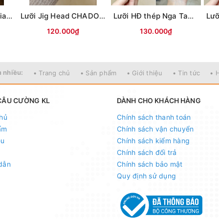
Lưỡi Mỹ nhân ngư Giao long có ngạnh (Trắng)
Lưỡi Jig Head CHADO đầu cá các màu
Lưỡi HĐ thép Nga Tam Mác Vuông
120.000₫
130.000₫
 nhiều:
• Trang chủ
• Sản phẩm
• Giới thiệu
• Tin tức
• 
CÂU CƯỜNG KL
DÀNH CHO KHÁCH HÀNG
hủ
Chính sách thanh toán
ẩm
Chính sách vận chuyển
ệu
Chính sách kiểm hàng
Chính sách đổi trả
dẫn
Chính sách bảo mật
Quy định sử dụng
============