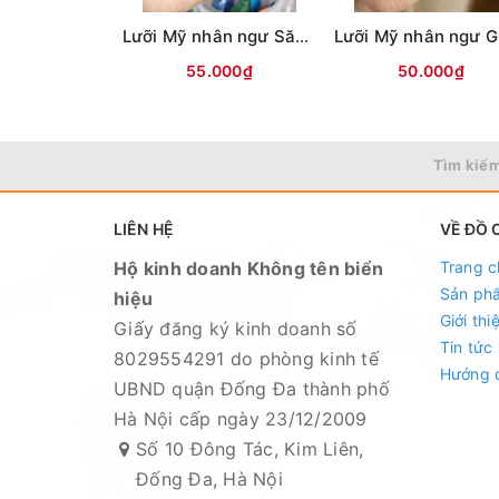
Lưỡi Mỹ nhân ngư Săn hàng (ĐEN)
55.000₫
50.000₫
Tìm kiếm
LIÊN HỆ
VỀ ĐỒ 
Hộ kinh doanh Không tên biển
Trang c
Sản ph
hiệu
Giới thi
Giấy đăng ký kinh doanh số
Tin tức
8029554291 do phòng kinh tế
Hướng 
UBND quận Đống Đa thành phố
Hà Nội cấp ngày 23/12/2009
Số 10 Đông Tác, Kim Liên,
==============================
Đống Đa, Hà Nội