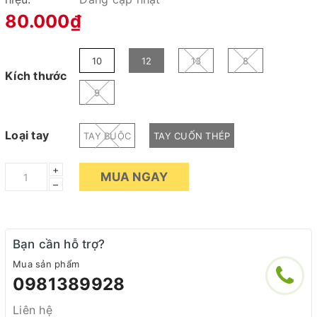
80.000₫
10
12
13
8
Kích thước
9
Loại tay
TAY BUỘC
TAY CUỐN THÉP
+
MUA NGAY
–
Bạn cần hỗ trợ?
Mua sản phẩm
0981389928
Liên hệ