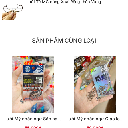
Lưỡi Tứ MC dáng Xoài Rộng thép Vàng
SẢN PHẨM CÙNG LOẠI
Lưỡi Mỹ nhân ngư Săn hàng (ĐEN)
Lưỡi Mỹ nhân ngư Giao long có ngạnh (Trắng)
55.000₫
50.000₫