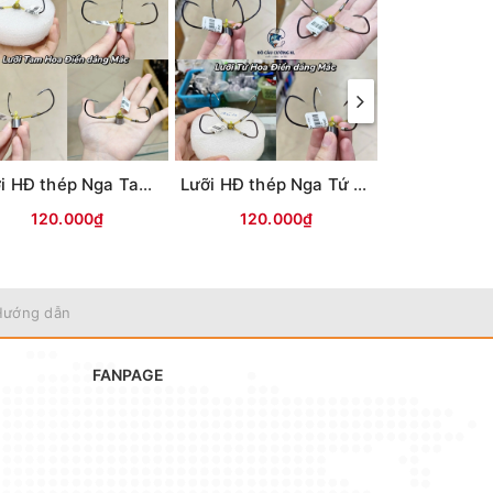
Lưỡi HĐ thép Nga Tam Mác
Lưỡi HĐ thép Nga Tứ Mác
Lưỡi câu mự
120.000₫
120.000₫
35.0
Hướng dẫn
FANPAGE