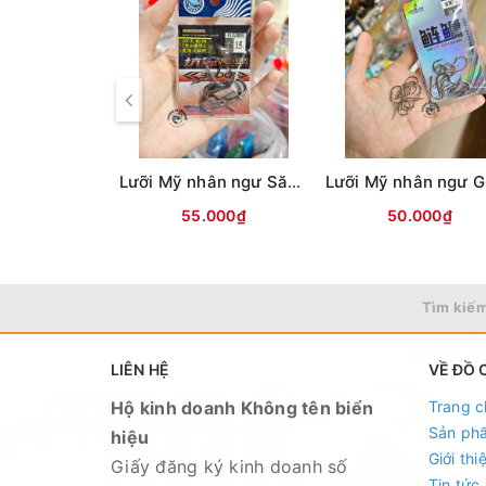
Lưỡi Mỹ nhân ngư Săn hàng (ĐEN)
55.000₫
50.000₫
Tìm kiếm
LIÊN HỆ
VỀ ĐỒ 
Hộ kinh doanh Không tên biển
Trang c
Sản ph
hiệu
Giới thi
Giấy đăng ký kinh doanh số
Tin tức