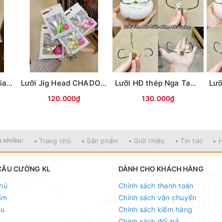
Lưỡi Mỹ nhân ngư Giao long có ngạnh (Trắng)
Lưỡi Jig Head CHADO đầu cá các màu
Lưỡi HĐ thép Nga Tam Mác Vuông
120.000₫
130.000₫
 nhiều:
• Trang chủ
• Sản phẩm
• Giới thiệu
• Tin tức
• 
CÂU CƯỜNG KL
DÀNH CHO KHÁCH HÀNG
hủ
Chính sách thanh toán
ẩm
Chính sách vận chuyển
ệu
Chính sách kiểm hàng
Chính sách đổi trả