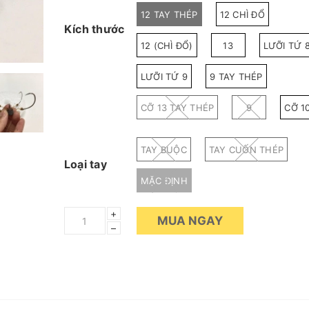
12 TAY THÉP
12 CHÌ ĐỔ
Kích thước
12 (CHÌ ĐỔ)
13
LƯỠI TỨ 
LƯỠI TỨ 9
9 TAY THÉP
CỠ 13 TAY THÉP
9
CỠ 1
TAY BUỘC
TAY CUỐN THÉP
Loại tay
MẶC ĐỊNH
+
MUA NGAY
–