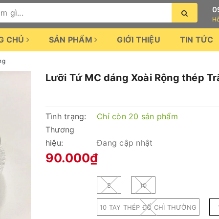
0
Hỗ
G CHỦ
SẢN PHẨM
GIỚI THIỆU
TIN TỨC
ng
Lưỡi Tứ MC dáng Xoài Rộng thép T
Tình trạng:
Chỉ còn 20 sản phẩm
Thương
hiệu:
Đang cập nhật
90.000₫
8
10
10 TAY THÉP ĐỔ CHÌ THƯỜNG