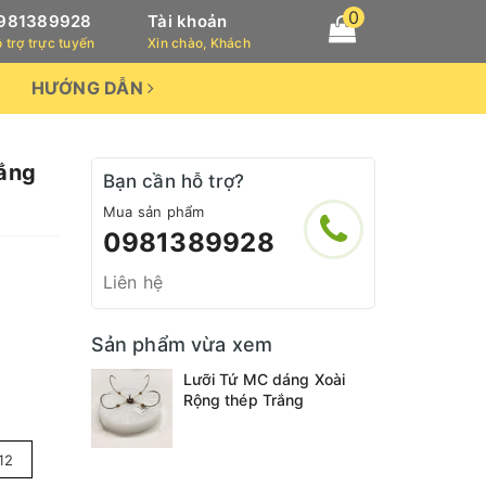
0
981389928
Tài khoản
 trợ trực tuyến
Xin chào, Khách
HƯỚNG DẪN
rắng
Bạn cần hỗ trợ?
Mua sản phẩm
0981389928
Liên hệ
Sản phẩm vừa xem
Lưỡi Tứ MC dáng Xoài
Rộng thép Trắng
12