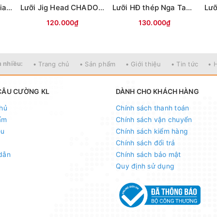
Lưỡi Mỹ nhân ngư Giao long có ngạnh (Trắng)
Lưỡi Jig Head CHADO đầu cá các màu
Lưỡi HĐ thép Nga Tam Mác Vuông
120.000₫
130.000₫
 nhiều:
• Trang chủ
• Sản phẩm
• Giới thiệu
• Tin tức
• 
CÂU CƯỜNG KL
DÀNH CHO KHÁCH HÀNG
hủ
Chính sách thanh toán
ẩm
Chính sách vận chuyển
ệu
Chính sách kiểm hàng
Chính sách đổi trả
dẫn
Chính sách bảo mật
Quy định sử dụng