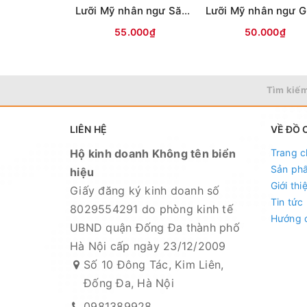
Lưỡi Mỹ nhân ngư Săn hàng (ĐEN)
55.000₫
50.000₫
Tìm kiếm
LIÊN HỆ
VỀ ĐỒ 
Hộ kinh doanh Không tên biển
Trang c
Sản ph
hiệu
Giới thi
Giấy đăng ký kinh doanh số
Tin tức
8029554291 do phòng kinh tế
Hướng 
UBND quận Đống Đa thành phố
Hà Nội cấp ngày 23/12/2009
Số 10 Đông Tác, Kim Liên,
Đống Đa, Hà Nội
0981389928