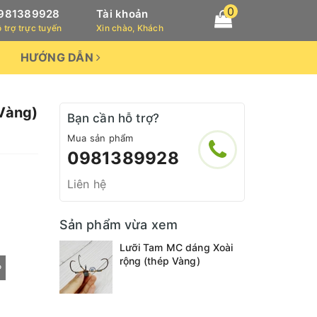
0
981389928
Tài khoản
 trợ trực tuyến
Xin chào, Khách
HƯỚNG DẪN
Vàng)
Bạn cần hỗ trợ?
Mua sản phẩm
0981389928
Liên hệ
Sản phẩm vừa xem
Lưỡi Tam MC dáng Xoài
rộng (thép Vàng)
P