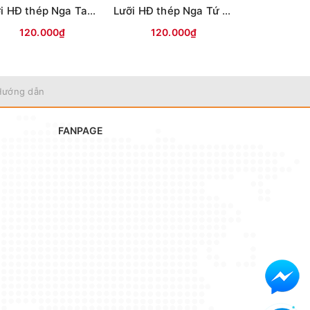
Lưỡi HĐ thép Nga Tam Mác
Lưỡi HĐ thép Nga Tứ Mác
Lưỡi câu mự
120.000₫
120.000₫
35.0
Hướng dẫn
FANPAGE