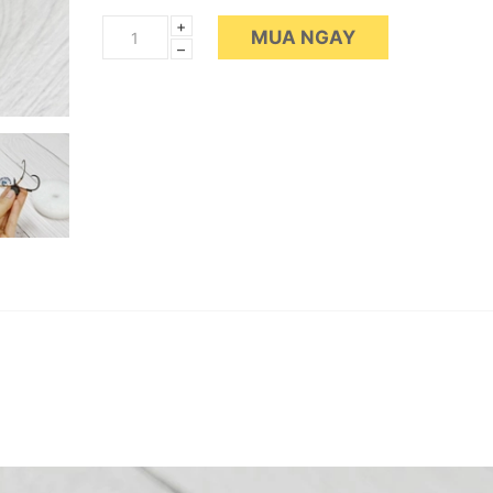
+
MUA NGAY
–