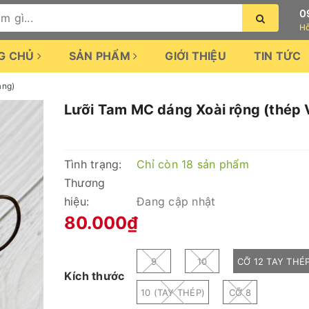
0
Hỗ
G CHỦ
SẢN PHẨM
GIỚI THIỆU
TIN TỨC
àng)
Lưỡi Tam MC dáng Xoài rộng (thép 
Tình trạng:
Chỉ còn 18 sản phẩm
Thương
hiệu:
Đang cập nhật
80.000₫
9
10
CỠ 12 TAY THÉ
Kích thước
10 (TAY THÉP)
CỠ 8