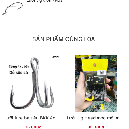
Lưỡi Jig trơn FH03
SẢN PHẨM CÙNG LOẠI
Lưỡi lure ba tiêu BKK 4x Trắng
Lưỡi Jig Head móc mồi mềm Frenzyman
36.000₫
80.000₫