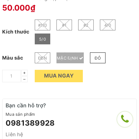
50.000₫
#1/0
#1
#2
4/0
Kích thước
5/0
Màu sắc
ĐEN
MẶC ĐỊNH
ĐỎ
+
MUA NGAY
–
Bạn cần hỗ trợ?
Mua sản phẩm
0981389928
Liên hệ