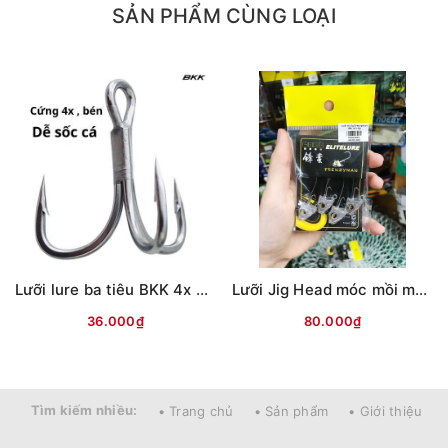
SẢN PHẨM CÙNG LOẠI
Lưỡi lure ba tiêu BKK 4x Trắng
Lưỡi Jig Head móc mồi mềm Frenzyman
36.000₫
80.000₫
Tìm kiếm nhiều:
• Trang chủ
• Sản phẩm
• Giới thiệu