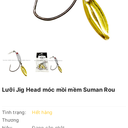
Lưỡi Jig Head móc mồi mềm Suman Rou
Tình trạng:
Hết hàng
Thương
hiệu:
Đang cập nhật