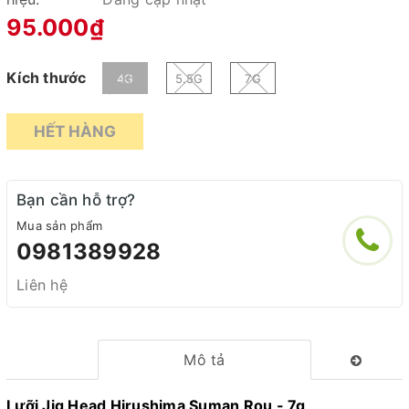
95.000₫
Kích thước
4G
5.5G
7G
HẾT HÀNG
Bạn cần hỗ trợ?
Mua sản phẩm
0981389928
Liên hệ
Mô tả
Lưỡi Jig Head Hirushima Suman Rou - 7g