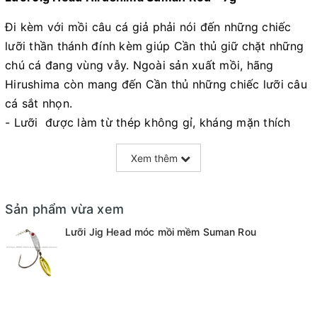
Đi kèm với mồi câu cá giả phải nói đến những chiếc
lưỡi thần thánh đính kèm giúp Cần thủ giữ chặt những
chú cá đang vùng vẫy. Ngoài sản xuất mồi, hãng
Hirushima còn mang đến Cần thủ những chiếc lưỡi câu
cá sắt nhọn.
- Lưỡi được làm từ thép không gỉ, kháng mặn thích
hợp câu ở mọi khu vực như: nước mặn, nước ngọt,
Xem thêm
biển…
- Lưỡi câu cá được mài nhọn, bén, có ngạnh dễ dàng
tóm gọn những chú cá hung hăng
Sản phẩm vừa xem
- Phù hợp sử dụng với nhiều mồi câu cá giả khác nhau
Lưỡi Jig Head móc mồi mềm Suman Rou