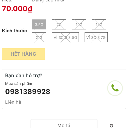
70.000₫
3.5G
7G
10G
14G
Kích thước
21G
VỈ 3C 3 3.5G
VỈ 3C 3 7G
HẾT HÀNG
Bạn cần hỗ trợ?
Mua sản phẩm
0981389928
Liên hệ
Mô tả