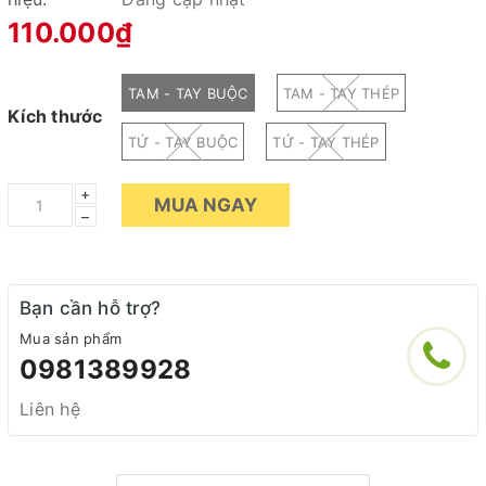
110.000₫
TAM - TAY BUỘC
TAM - TAY THÉP
Kích thước
TỨ - TAY BUỘC
TỨ - TAY THÉP
+
MUA NGAY
–
Bạn cần hỗ trợ?
Mua sản phẩm
0981389928
Liên hệ