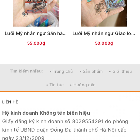
Lưỡi Mỹ nhân ngư Săn hàng (ĐEN)
Lưỡi Mỹ nhân ngư Giao long có ngạnh (Trắng)
55.000₫
50.000₫
Tìm kiếm nhiều:
• Trang chủ
• Sản phẩm
• Giới thiệu
• Tin tức
• Hướng dẫn
LIÊN HỆ
Hộ kinh doanh Không tên biển hiệu
Giấy đăng ký kinh doanh số 8029554291 do phòng
kinh tế UBND quận Đống Đa thành phố Hà Nội cấp
ngày 23/12/2009