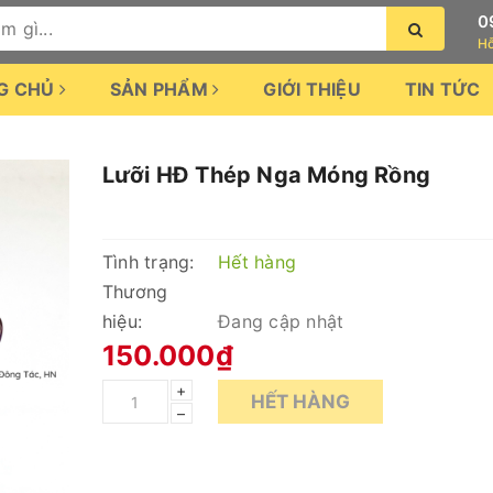
0
Hỗ
G CHỦ
SẢN PHẨM
GIỚI THIỆU
TIN TỨC
Lưỡi HĐ Thép Nga Móng Rồng
Tình trạng:
Hết hàng
Thương
hiệu:
Đang cập nhật
150.000₫
+
HẾT HÀNG
–