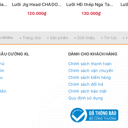
Lưỡi Mỹ nhân ngư Giao long có ngạnh (Trắng)
Lưỡi Jig Head CHADO đầu cá các màu
Lưỡi HĐ thép Nga Tam Mác Vuông
120.000₫
130.000₫
 nhiều:
• Trang chủ
• Sản phẩm
• Giới thiệu
• Tin tức
• 
CÂU CƯỜNG KL
DÀNH CHO KHÁCH HÀNG
hủ
Chính sách thanh toán
ẩm
Chính sách vận chuyển
ệu
Chính sách kiểm hàng
Chính sách đổi trả
dẫn
Chính sách bảo mật
Quy định sử dụng
 098.902.9066 - 090.565.6668 - 091.258.3939
để được gi