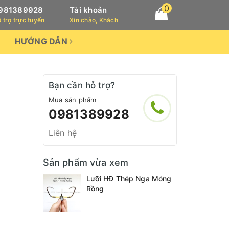
0
981389928
Tài khoản
 trợ trực tuyến
Xin chào, Khách
HƯỚNG DẪN
Bạn cần hỗ trợ?
Mua sản phẩm
0981389928
Liên hệ
Sản phẩm vừa xem
Lưỡi HĐ Thép Nga Móng
Rồng