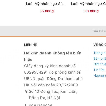
Lưỡi Mỹ nhân ngư Săn hàng (ĐEN)
55.000₫
50.000₫
Tìm kiếm
LIÊN HỆ
VỀ ĐỒ 
Hộ kinh doanh Không tên biển
Trang c
Sản ph
hiệu
Giới thi
Giấy đăng ký kinh doanh số
Tin tức
8029554291 do phòng kinh tế
Hướng 
UBND quận Đống Đa thành phố
Hà Nội cấp ngày 23/12/2009
Số 10 Đông Tác, Kim Liên,
Đống Đa, Hà Nội
Mọi thắc mắc liên hệ SĐT : 098.138.9928 -
0981389928