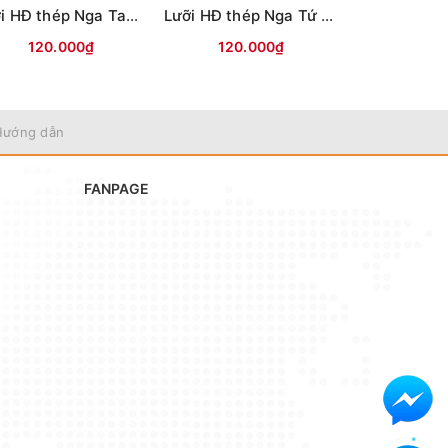
Lưỡi HĐ thép Nga Tam Mác
Lưỡi HĐ thép Nga Tứ Mác
Lưỡi câu mự
120.000₫
120.000₫
35.0
Hướng dẫn
FANPAGE
ải đáp.