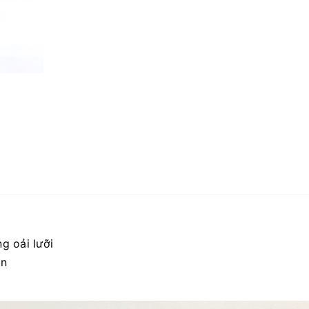
g oải lưỡi
ắn