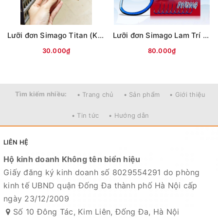
Lưỡi đơn Simago Titan (Không ngạnh)
Lưỡi đơn Simago Lam Trí Đao Phong
Mọi thắc mắc liên hệ SĐT
30.000₫
80.000₫
: 098.138.9928 - 098.902.9066 - 090.565.6668 -
091.258.3939
để được giải đáp.
Tìm kiếm nhiều:
• Trang chủ
• Sản phẩm
• Giới thiệu
CAM KẾT CỦA CỬA HÀNG CHÚNG TÔI
• Tin tức
• Hướng dẫn
Đồ câu chính hãng, đúng thông tin mô tả và sản phẩm
đặt mua của khách hàng
LIÊN HỆ
Ảnh sản phẩm là cửa hàng 100% tự tay chụp nên mọi
thông tin và ảnh đều phù hợp với sản phẩm thực tế
Hộ kinh doanh Không tên biển hiệu
Nếu sản phẩm bị lỗi hoặc xảy ra sự cố trong quá trình
Giấy đăng ký kinh doanh số 8029554291 do phòng
vận chuyển, sử dụng. Chúng tôi sẽ hỗ trợ ngay cho quý
kinh tế UBND quận Đống Đa thành phố Hà Nội cấp
khách hàng và sẽ chịu trách nhiệm hoàn toàn để phục
ngày 23/12/2009
vụ khách hàng tốt nhất
Số 10 Đông Tác, Kim Liên, Đống Đa, Hà Nội