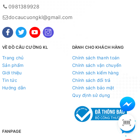
Fanpage :
Đồ câu Cường KL
0981389928
Facebook:
Nguyễn An
hoặc
Cường KL Đồ câu
docaucuongkl@gmail.com
Kênh Thương mại điện tử
- Shopee:
https://shopee.vn/docaucuongkl
VỀ ĐỒ CÂU CƯỜNG KL
DÀNH CHO KHÁCH HÀNG
- Sendo:
https://www.sendo.vn/shop/do-cau-cuong-kl
Trang chủ
Chính sách thanh toán
- Lazada:
https://www.lazada.vn/shop/do-cau-cuong-
Sản phẩm
Chính sách vận chuyển
kl
"
Giới thiệu
Chính sách kiểm hàng
- Zalo OA:
https://zalo.me/4190676579548541614
Tin tức
Chính sách đổi trả
Hướng dẫn
Chính sách bảo mật
Địa chỉ cửa hàng : Số 10 Đông Tác, Kim Liên, Đống Đa,
Quy định sử dụng
Hà Nội
Xem bản đồ chỉ dẫn đường đi
Chuyên sỉ lẻ toàn quốc - Giao hàng toàn quốc - Nhận
FANPAGE
ship COD ( nhận hàng thanh toán )