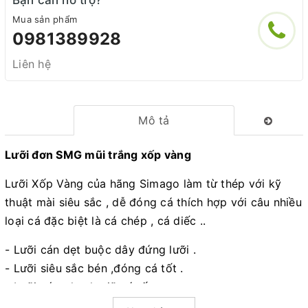
Bạn cần hỗ trợ?
Mua sản phẩm
0981389928
Liên hệ
Mô tả
Lưỡi đơn SMG mũi trắng xốp vàng
Lưỡi Xốp Vàng của hãng Simago làm từ thép với kỹ
thuật mài siêu sắc , dễ đóng cá thích hợp với câu nhiều
loại cá đặc biệt là cá chép , cá diếc ..
- Lưỡi cán dẹt buộc dây đứng lưỡi .
- Lưỡi siêu sắc bén ,đóng cá tốt .
- Lưỡi có nghạnh giữ cá tốt.
- Cán lưỡi dài dễ gỡ cá.