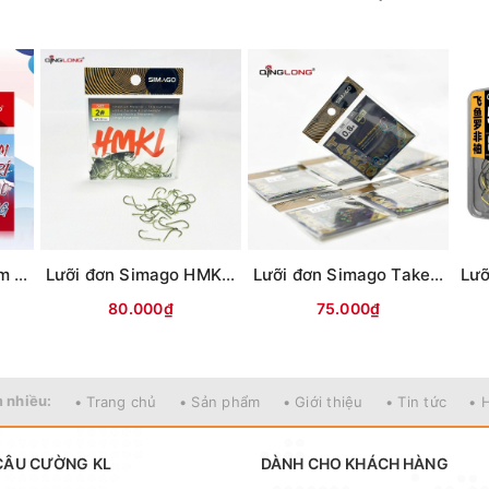
Lưỡi đơn Simago Lam Trí Đao Phong
Lưỡi đơn Simago HMKL Titan Xanh
Lưỡi đơn Simago Takeno Titan
80.000₫
75.000₫
 nhiều:
• Trang chủ
• Sản phẩm
• Giới thiệu
• Tin tức
• 
CÂU CƯỜNG KL
DÀNH CHO KHÁCH HÀNG