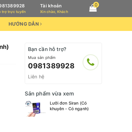
0
981389928
Tài khoản
 trợ trực tuyến
Xin chào, Khách
HƯỚNG DẪN
nh)
Bạn cần hỗ trợ?
Mua sản phẩm
0981389928
Liên hệ
Sản phẩm vừa xem
Lưỡi đơn Siran (Có
khuyên - Có ngạnh)