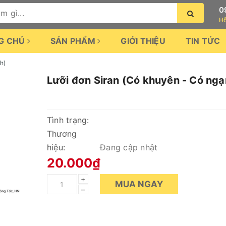
0
Hỗ
G CHỦ
SẢN PHẨM
GIỚI THIỆU
TIN TỨC
h)
Lưỡi đơn Siran (Có khuyên - Có ngạ
Tình trạng:
Thương
hiệu:
Đang cập nhật
20.000₫
+
MUA NGAY
–