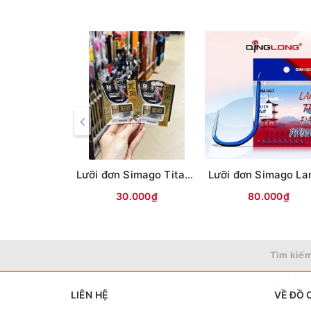
Lưỡi đơn Simago Titan (Không ngạnh)
30.000₫
80.000₫
Tìm kiếm
LIÊN HỆ
VỀ ĐỒ 