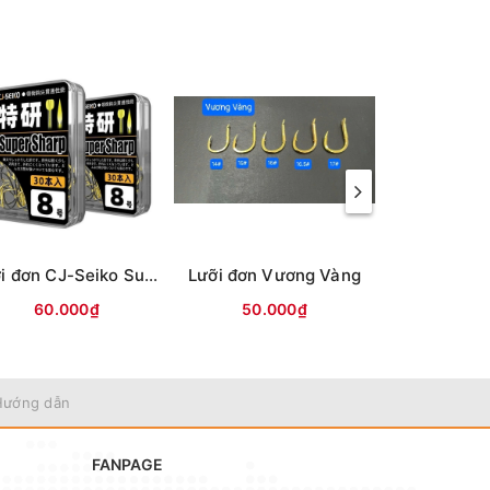
Lưỡi đơn CJ-Seiko Super Sharp vỉ đen (không ngạnh)
Lưỡi đơn Vương Vàng
60.000₫
50.000₫
35.0
Hướng dẫn
FANPAGE