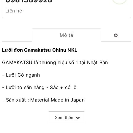
Liên hệ
Mô tả
Lưỡi đơn Gamakatsu Chinu NKL
GAMAKATSU là thương hiệu số 1 tại Nhật Bản
- Lưỡi Có ngạnh
- Lưỡi to săn hàng - Sắc + có lỗ
- Sản xuất : Material Made in Japan
- Assembied in China
Xem thêm
- Kích thước :
+ Size 5 : Rộng 1cm - Dài 1.8cm - Vỉ 15 chiếc