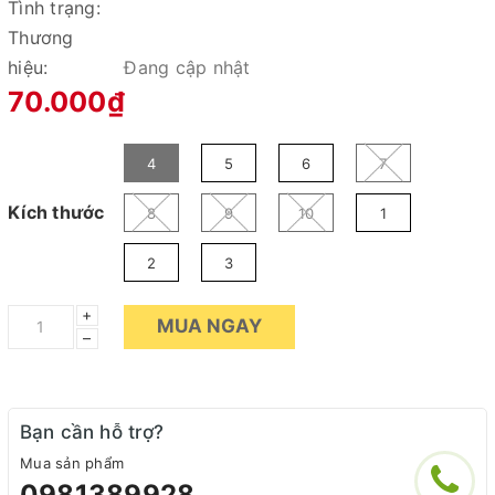
Tình trạng:
Thương
hiệu:
Đang cập nhật
70.000₫
4
5
6
7
Kích thước
8
9
10
1
2
3
+
MUA NGAY
–
Bạn cần hỗ trợ?
Mua sản phẩm
0981389928