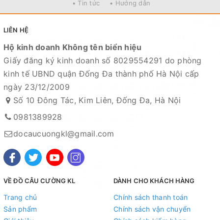
• Tin tức
• Hướng dẫn
LIÊN HỆ
Hộ kinh doanh Không tên biển hiệu
Giấy đăng ký kinh doanh số 8029554291 do phòng
kinh tế UBND quận Đống Đa thành phố Hà Nội cấp
Mọi thắc mắc liên hệ SĐT : 098.138.9928 - 098.902.9066 -
ngày 23/12/2009
090.565.6668 - 091.258.3939
để được giải đáp.
Số 10 Đông Tác, Kim Liên, Đống Đa, Hà Nội
CAM KẾT CỦA CỬA HÀNG CHÚNG TÔI
0981389928
Đồ câu chính hãng, đúng thông tin mô tả và sản phẩm đặt mua
docaucuongkl@gmail.com
của khách hàng
Ảnh sản phẩm là cửa hàng 100% tự tay chụp nên mọi thông tin
và ảnh đều phù hợp với sản phẩm thực tế
VỀ ĐỒ CÂU CƯỜNG KL
DÀNH CHO KHÁCH HÀNG
Nếu sản phẩm bị lỗi hoặc xảy ra sự cố trong quá trình vận
chuyển, sử dụng. Chúng tôi sẽ hỗ trợ ngay cho quý khách hàng
Trang chủ
Chính sách thanh toán
và sẽ chịu trách nhiệm hoàn toàn để phục vụ khách hàng tốt
Sản phẩm
Chính sách vận chuyển