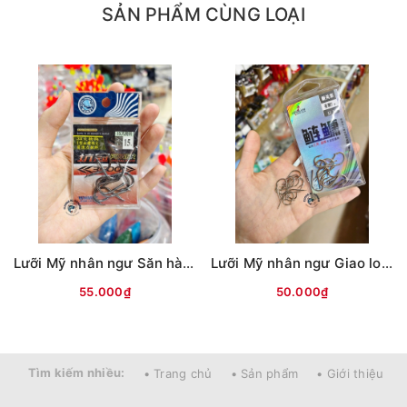
SẢN PHẨM CÙNG LOẠI
Lưỡi Mỹ nhân ngư Săn hàng (ĐEN)
Lưỡi Mỹ nhân ngư Giao long có ngạnh (Trắng)
55.000₫
50.000₫
Tìm kiếm nhiều:
• Trang chủ
• Sản phẩm
• Giới thiệu