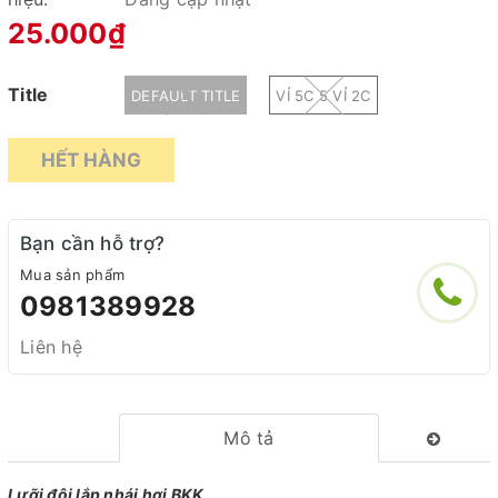
25.000₫
Title
DEFAULT TITLE
VỈ 5C 5 VỈ 2C
HẾT HÀNG
Bạn cần hỗ trợ?
Mua sản phẩm
0981389928
Liên hệ
Mô tả
Lưỡi đôi lắp nhái hơi BKK