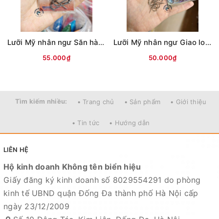
Lưỡi Mỹ nhân ngư Săn hàng (ĐEN)
Lưỡi Mỹ nhân ngư Giao long có ngạnh (Trắng)
55.000₫
50.000₫
Tìm kiếm nhiều:
• Trang chủ
• Sản phẩm
• Giới thiệu
• Tin tức
• Hướng dẫn
LIÊN HỆ
Hộ kinh doanh Không tên biển hiệu
Giấy đăng ký kinh doanh số 8029554291 do phòng
kinh tế UBND quận Đống Đa thành phố Hà Nội cấp
ngày 23/12/2009