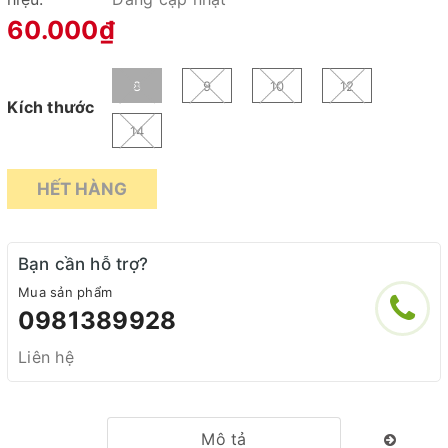
60.000₫
8
9
10
12
Kích thước
14
HẾT HÀNG
Bạn cần hỗ trợ?
Mua sản phẩm
0981389928
Liên hệ
Mô tả