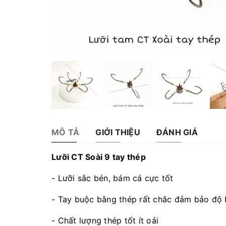
MÔ TẢ
GIỚI THIỆU
ĐÁNH GIÁ
Lưỡi CT Soài 9 tay thép
- Lưỡi sắc bén, bám cá cực tốt
- Tay buộc bằng thép rất chắc đảm bảo độ 
- Chất lượng thép tốt ít oải