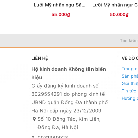
Lưỡi Mỹ nhân ngư Săn hàng (ĐEN)
55.000₫
50.000₫
Tìm kiếm
LIÊN HỆ
VỀ ĐỒ 
Hộ kinh doanh Không tên biển
Trang c
Sản ph
hiệu
Giới thi
Giấy đăng ký kinh doanh số
Tin tức
8029554291 do phòng kinh tế
Hướng 
UBND quận Đống Đa thành phố
Hà Nội cấp ngày 23/12/2009
Số 10 Đông Tác, Kim Liên,
Đống Đa, Hà Nội
0981389928