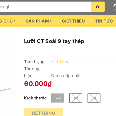
0
Hỗ
G CHỦ
SẢN PHẨM
GIỚI THIỆU
TIN TỨC
Lưỡi CT Soài 9 tay thép
Tình trạng:
Hết hàng
Thương
hiệu:
Đang cập nhật
60.000₫
Kích thước
TAM
TỨ
LỤC
HẾT HÀNG