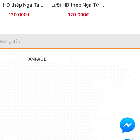
Lưỡi HĐ thép Nga Tam Mác
Lưỡi HĐ thép Nga Tứ Mác
Lưỡi câu mự
120.000₫
120.000₫
35.0
Hướng dẫn
FANPAGE