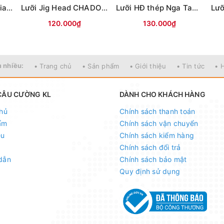
Lưỡi Mỹ nhân ngư Giao long có ngạnh (Trắng)
Lưỡi Jig Head CHADO đầu cá các màu
Lưỡi HĐ thép Nga Tam Mác Vuông
120.000₫
130.000₫
 nhiều:
• Trang chủ
• Sản phẩm
• Giới thiệu
• Tin tức
• 
CÂU CƯỜNG KL
DÀNH CHO KHÁCH HÀNG
hủ
Chính sách thanh toán
ẩm
Chính sách vận chuyển
ệu
Chính sách kiểm hàng
Chính sách đổi trả
dẫn
Chính sách bảo mật
Quy định sử dụng