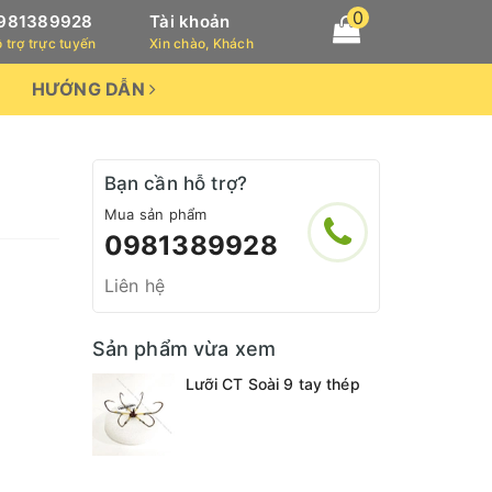
0
981389928
Tài khoản
 trợ trực tuyến
Xin chào, Khách
HƯỚNG DẪN
Bạn cần hỗ trợ?
Mua sản phẩm
0981389928
Liên hệ
Sản phẩm vừa xem
Lưỡi CT Soài 9 tay thép