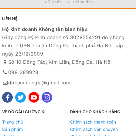
• Tin tức
• Hướng dẫn
vận chuyển, sử dụng. Chúng tôi sẽ hỗ trợ ngay cho quý
khách hàng và sẽ chịu trách nhiệm hoàn toàn để phục
LIÊN HỆ
vụ khách hàng tốt nhất
Hộ kinh doanh Không tên biển hiệu
Fanpage :
Đồ câu Cường KL
Giấy đăng ký kinh doanh số 8029554291 do phòng
Facebook:
Nguyễn An
hoặc
Cường KL Đồ câu
kinh tế UBND quận Đống Đa thành phố Hà Nội cấp
ngày 23/12/2009
Kênh Thương mại điện tử
Số 10 Đông Tác, Kim Liên, Đống Đa, Hà Nội
- Shopee:
https://shopee.vn/docaucuongkl
0981389928
- Sendo:
https://www.sendo.vn/shop/do-cau-cuong-kl
docaucuongkl@gmail.com
- Lazada:
https://www.lazada.vn/shop/do-cau-cuong-
kl
"
- Zalo OA:
https://zalo.me/4190676579548541614
VỀ ĐỒ CÂU CƯỜNG KL
DÀNH CHO KHÁCH HÀNG
Địa chỉ cửa hàng : Số 10 Đông Tác, Kim Liên, Đống Đa,
Hà Nội
Trang chủ
Chính sách thanh toán
Sản phẩm
Chính sách vận chuyển
Xem bản đồ chỉ dẫn đường đi