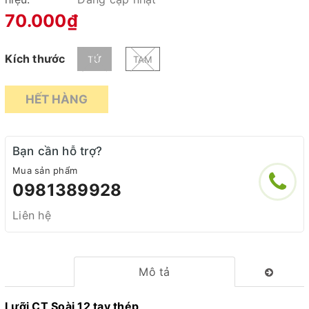
70.000₫
Kích thước
TỨ
TAM
HẾT HÀNG
Bạn cần hỗ trợ?
Mua sản phẩm
0981389928
Liên hệ
Mô tả
Lưỡi CT Soài 12 tay thép