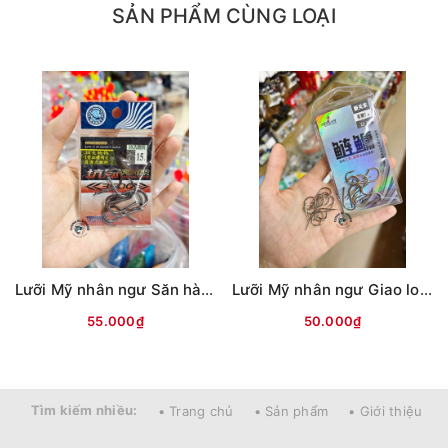
SẢN PHẨM CÙNG LOẠI
Mọi thắc mắc liên hệ SĐT
: 098.138.9928 - 098.902.9066 - 090.565.6668 -
091.258.3939
để được giải đáp.
CAM KẾT CỦA CỬA HÀNG CHÚNG TÔI
Lưỡi Mỹ nhân ngư Săn hàng (ĐEN)
Lưỡi Mỹ nhân ngư Giao long có ngạnh (Trắng)
55.000₫
50.000₫
Đồ câu chính hãng, đúng thông tin mô tả và sản phẩm
đặt mua của khách hàng
Ảnh sản phẩm là cửa hàng 100% tự tay chụp nên mọi
thông tin và ảnh đều phù hợp với sản phẩm thực tế
Tìm kiếm nhiều:
• Trang chủ
• Sản phẩm
• Giới thiệu
Nếu sản phẩm bị lỗi hoặc xảy ra sự cố trong quá trình