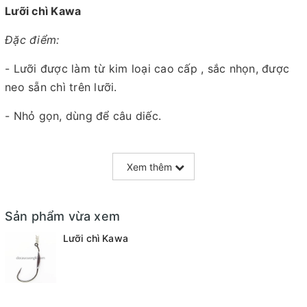
Lưỡi chì Kawa
Đặc điểm:
- Lưỡi được làm từ kim loại cao cấp , sắc nhọn, được
neo sẵn chì trên lưỡi.
- Nhỏ gọn, dùng để câu diếc.
Cách bảo quản:
Xem thêm
- Hitalure lưỡi câu cá- Lưỡi chì Kawa Sản phẩm sử
dụng trong ngày, nên rửa sạch và phơi khô ráo trong
mát , tránh tiếp xúc quá lâu với ánh nắng mặt trời.
Sản phẩm vừa xem
- Tránh để gần những chất dễ cháy.
Lưỡi chì Kawa
- Tránh đè nén hoặc chất chồng.
- Sản phẩm có chi tiết nhọn , nên để tránh xa tầm tay