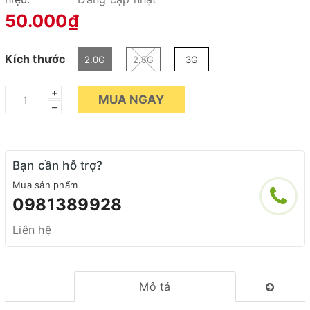
50.000₫
Kích thước
2.0G
2.5G
3G
+
MUA NGAY
–
Bạn cần hỗ trợ?
Mua sản phẩm
0981389928
Liên hệ
Mô tả