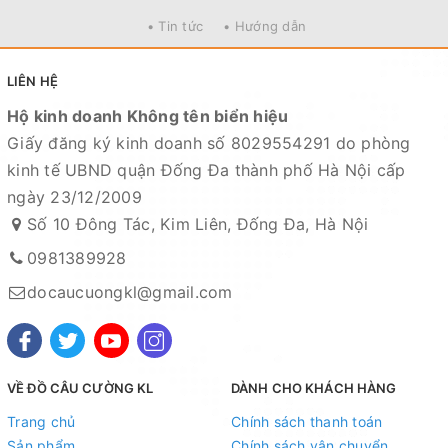
vận chuyển, sử dụng. Chúng tôi sẽ hỗ trợ ngay cho quý
• Tin tức
• Hướng dẫn
khách hàng và sẽ chịu trách nhiệm hoàn toàn để phục
vụ khách hàng tốt nhất
LIÊN HỆ
Fanpage :
Đồ câu Cường KL
Hộ kinh doanh Không tên biển hiệu
Facebook:
Nguyễn An
hoặc
Cường KL Đồ câu
Giấy đăng ký kinh doanh số 8029554291 do phòng
Kênh Thương mại điện tử
kinh tế UBND quận Đống Đa thành phố Hà Nội cấp
ngày 23/12/2009
- Shopee:
https://shopee.vn/docaucuongkl
Số 10 Đông Tác, Kim Liên, Đống Đa, Hà Nội
- Sendo:
https://www.sendo.vn/shop/do-cau-cuong-kl
0981389928
- Lazada:
https://www.lazada.vn/shop/do-cau-cuong-
docaucuongkl@gmail.com
kl
"
- Zalo OA:
https://zalo.me/4190676579548541614
Địa chỉ cửa hàng : Số 10 Đông Tác, Kim Liên, Đống Đa,
Hà Nội
VỀ ĐỒ CÂU CƯỜNG KL
DÀNH CHO KHÁCH HÀNG
Trang chủ
Chính sách thanh toán
Xem bản đồ chỉ dẫn đường đi
Sản phẩm
Chính sách vận chuyển