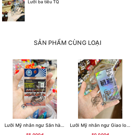
lưỡi câu và đối trọng chỉ trong một bước.
Lưỡi ba tiêu TQ
- Lưỡi câu rất sắc bén, được đánh bóng tinh xảo và
mịn.
- Phù hợp nhất để săn hàng, cào cá lửng, đáy, cá da
SẢN PHẨM CÙNG LOẠI
trơn size khủng như mè, rô phi, trê, tra,…
Lưỡi Mỹ nhân ngư Săn hàng (ĐEN)
Lưỡi Mỹ nhân ngư Giao long có ngạnh (Trắng)
55.000₫
50.000₫