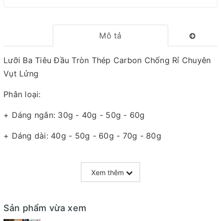
Mô tả
Lưỡi Ba Tiêu Đầu Tròn Thép Carbon Chống Rỉ Chuyên
Vụt Lửng
Phân loại:
+ Dáng ngắn: 30g - 40g - 50g - 60g
+ Dáng dài: 40g - 50g - 60g - 70g - 80g
* Ưu Điểm :
Xem thêm
- Chất liệu thép cacbon: Chất liệu thép cacbon cao
cấp, được trang bị lớp phủ chống gỉ cực tốt.
Sản phẩm vừa xem
- Với thiết kế đối trọng trên đầu, nó giải quyết vấn đề