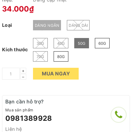
34.000₫
Loại
DÁNG NGẮN
DÁNG DÀI
30G
40G
50G
60G
Kích thước
70G
80G
+
MUA NGAY
–
Bạn cần hỗ trợ?
Mua sản phẩm
0981389928
Liên hệ