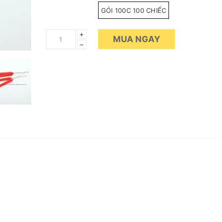
GÓI 100C 100 CHIẾC
+
MUA NGAY
–