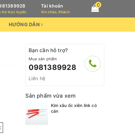
0
981389928
Tài khoản
 trợ trực tuyến
Xin chào, Khách
HƯỚNG DẪN
Bạn cần hỗ trợ?
Mua sản phẩm
0981389928
Liên hệ
Sản phẩm vừa xem
Kim xâu ốc xiên link có
cán
C