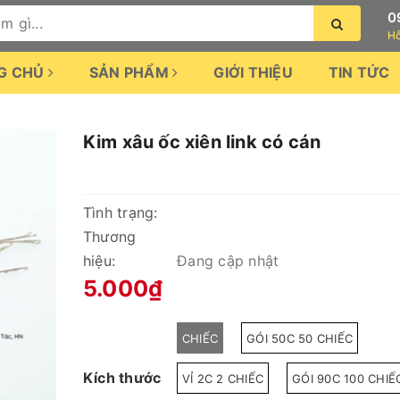
0
Hỗ
G CHỦ
SẢN PHẨM
GIỚI THIỆU
TIN TỨC
Kim xâu ốc xiên link có cán
Tình trạng:
Thương
hiệu:
Đang cập nhật
5.000₫
CHIẾC
GÓI 50C 50 CHIẾC
Kích thước
VỈ 2C 2 CHIẾC
GÓI 90C 100 CHIẾ