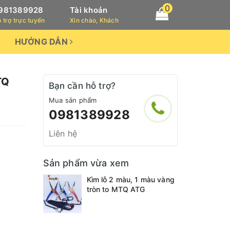
0
981389928
Tài khoản
 trợ trực tuyến
Xin chào, Khách
HƯỚNG DẪN
TQ
Bạn cần hỗ trợ?
Mua sản phẩm
0981389928
Liên hệ
Sản phẩm vừa xem
Kìm lỗ 2 màu, 1 màu vàng
tròn to MTQ ATG