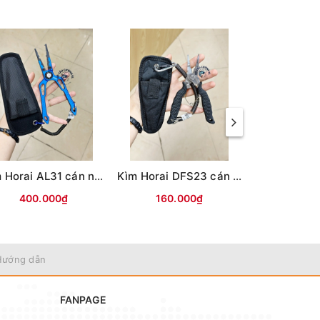
Kìm Horai AL31 cán nhôm xanh 18.5cm (kèm bao đựng)
Kìm Horai DFS23 cán đen 15.5cm (kèm bao đựng)
400.000₫
160.000₫
300.
Hướng dẫn
FANPAGE