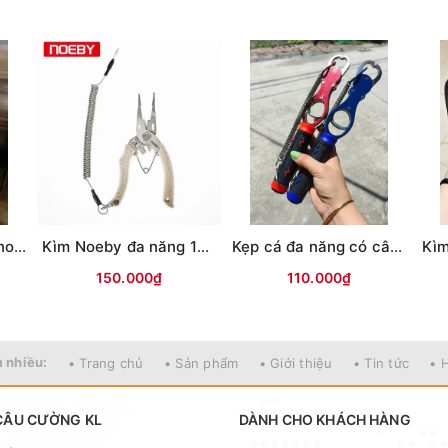
Kìm KTN mũi nhọn Inox B
Kìm Noeby đa năng 14cm ( Kèm dây lò xo+bao)
Kẹp cá đa năng có cân cán V
150.000₫
110.000₫
 nhiều:
• Trang chủ
• Sản phẩm
• Giới thiệu
• Tin tức
• 
CÂU CƯỜNG KL
DÀNH CHO KHÁCH HÀNG