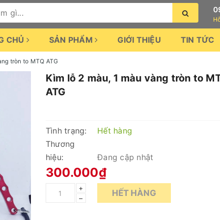
0
Hỗ
G CHỦ
SẢN PHẨM
GIỚI THIỆU
TIN TỨC
vàng tròn to MTQ ATG
Kìm lỗ 2 màu, 1 màu vàng tròn to M
ATG
Tình trạng:
Hết hàng
Thương
hiệu:
Đang cập nhật
300.000₫
+
HẾT HÀNG
–