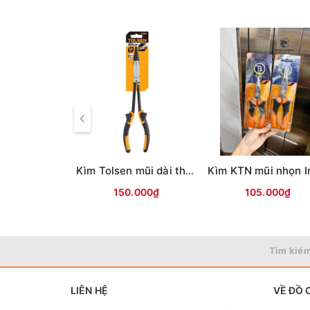
Kìm Tolsen mũi dài thẳng (280mm 11'') đen vàng
150.000₫
105.000₫
Tìm kiếm
LIÊN HỆ
VỀ ĐỒ 