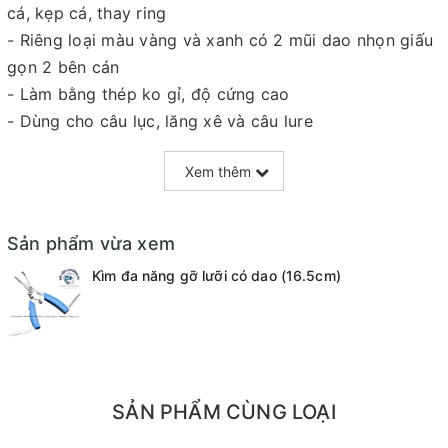
cá, kẹp cá, thay ring
- Riêng loại màu vàng và xanh có 2 mũi dao nhọn giấu
gọn 2 bên cán
- Làm bằng thép ko gỉ, độ cứng cao
- Dùng cho câu lục, lăng xê và câu lure
Xem thêm
=======================================
Sản phẩm vừa xem
Mọi thắc mắc liên hệ SĐT
Kìm đa năng gỡ lưỡi có dao (16.5cm)
: 098.138.9928 - 098.902.9066 - 090.565.6668 -
091.258.3939
để được giải đáp.
CAM KẾT CỦA CỬA HÀNG CHÚNG TÔI
SẢN PHẨM CÙNG LOẠI
Đồ câu chính hãng, đúng thông tin mô tả và sản phẩm
đặt mua của khách hàng