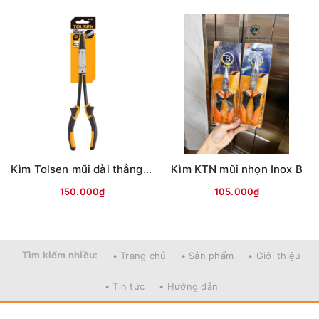
Ảnh sản phẩm là cửa hàng 100% tự tay chụp nên mọi
thông tin và ảnh đều phù hợp với sản phẩm thực tế
Nếu sản phẩm bị lỗi hoặc xảy ra sự cố trong quá trình
vận chuyển, sử dụng. Chúng tôi sẽ hỗ trợ ngay cho quý
khách hàng và sẽ chịu trách nhiệm hoàn toàn để phục
vụ khách hàng tốt nhất
Fanpage :
Đồ câu Cường KL
Facebook:
Nguyễn An
hoặc
Cường KL Đồ câu
Kìm Tolsen mũi dài thẳng (280mm 11'') đen vàng
Kìm KTN mũi nhọn Inox B
Kênh Thương mại điện tử
150.000₫
105.000₫
- Shopee:
https://shopee.vn/docaucuongkl
- Sendo:
https://www.sendo.vn/shop/do-cau-cuong-kl
Tìm kiếm nhiều:
• Trang chủ
• Sản phẩm
• Giới thiệu
- Lazada:
https://www.lazada.vn/shop/do-cau-cuong-
kl
"
• Tin tức
• Hướng dẫn
- Zalo OA:
https://zalo.me/4190676579548541614