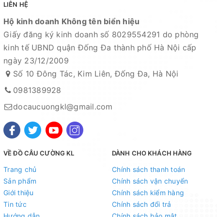
Địa chỉ cửa hàng : Số 10 Đông Tác, Kim Liên, Đống Đa,
LIÊN HỆ
Hà Nội
Hộ kinh doanh Không tên biển hiệu
Giấy đăng ký kinh doanh số 8029554291 do phòng
Xem bản đồ chỉ dẫn đường đi
kinh tế UBND quận Đống Đa thành phố Hà Nội cấp
Chuyên sỉ lẻ toàn quốc - Giao hàng toàn quốc - Nhận
ngày 23/12/2009
ship COD ( nhận hàng thanh toán )
Số 10 Đông Tác, Kim Liên, Đống Đa, Hà Nội
0981389928
HỆ THỐNG TÀI KHOẢN NGÂN HÀNG
docaucuongkl@gmail.com
1. Ngân hàng Kỹ thương TECHCOMBANK -
CN Hoàng
Hoa Thám - Hà Nội
Số tài khoản : 19021180136019
VỀ ĐỒ CÂU CƯỜNG KL
DÀNH CHO KHÁCH HÀNG
Chủ tài khoản : Nguyễn Thị Tuyết Minh
Trang chủ
Chính sách thanh toán
2. Ngân hàng Ngoại thương VIETCOMBANK -
CN Hà
Sản phẩm
Chính sách vận chuyển
Nội
Giới thiệu
Chính sách kiểm hàng
Tin tức
Chính sách đổi trả
Số tài khoản : 0021001015829
Hướng dẫn
Chính sách bảo mật