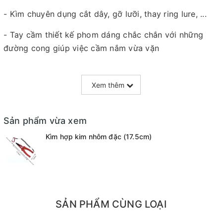
- Kìm chuyên dụng cắt dây, gỡ lưỡi, thay ring lure, ...
- Tay cầm thiết kế phom dáng chắc chắn với những
đường cong giúp việc cầm nắm vừa vặn
- Được làm từ kim loại chống gỉ, chống ăn mòn
Xem thêm
- Đi kèm theo 1 dây kìm và bao
Sản phẩm vừa xem
Kìm hợp kim nhôm đặc (17.5cm)
SẢN PHẨM CÙNG LOẠI