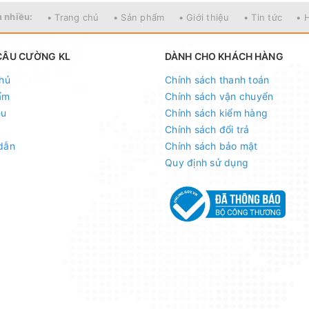
 nhiều:
• Trang chủ
• Sản phẩm
• Giới thiệu
• Tin tức
• 
phẩm đặt mua của khách hàng
i thông tin và ảnh đều phù hợp với sản phẩm thực tế
CÂU CƯỜNG KL
DÀNH CHO KHÁCH HÀNG
rình vận chuyển, sử dụng. Chúng tôi sẽ hỗ trợ ngay cho quý khác
hủ
Chính sách thanh toán
h hàng tốt nhất
ẩm
Chính sách vận chuyển
ệu
Chính sách kiểm hàng
Chính sách đổi trả
dẫn
Chính sách bảo mật
Quy định sử dụng
g-kl
ng-kl
"
4
g Đa, Hà Nội