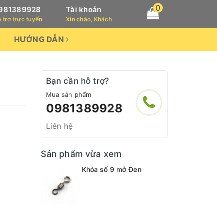
0
981389928
Tài khoản
 trợ trực tuyến
Xin chào, Khách
HƯỚNG DẪN
Bạn cần hỗ trợ?
Mua sản phẩm
0981389928
Liên hệ
Sản phẩm vừa xem
Khóa số 9 mở Đen