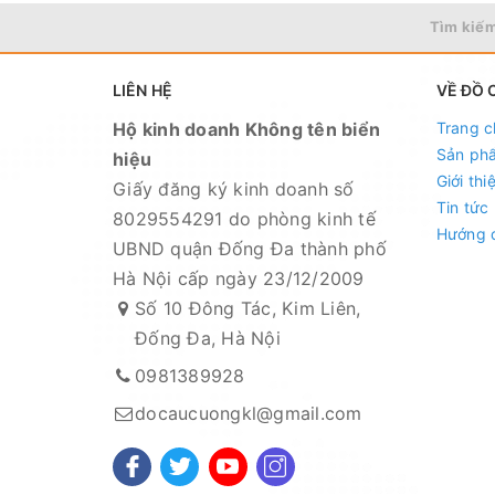
Tìm kiếm
Đồ câu chính hãng, đúng thông tin mô tả và sản 
Ảnh sản phẩm là cửa hàng 100% tự tay chụp nên mọ
LIÊN HỆ
VỀ ĐỒ 
Nếu sản phẩm bị lỗi hoặc xảy ra sự cố trong quá t
Hộ kinh doanh Không tên biển
Trang c
và sẽ chịu trách nhiệm hoàn toàn để phục vụ khác
Sản ph
hiệu
Fanpage :
Đồ câu Cường KL
Giới thi
Giấy đăng ký kinh doanh số
Tin tức
Facebook:
Nguyễn An
hoặc
Cường KL Đồ câu
8029554291 do phòng kinh tế
Hướng 
UBND quận Đống Đa thành phố
Kênh Thương mại điện tử
Hà Nội cấp ngày 23/12/2009
- Shopee:
https://shopee.vn/docaucuongkl
Số 10 Đông Tác, Kim Liên,
- Sendo:
https://www.sendo.vn/shop/do-cau-cuon
Đống Đa, Hà Nội
- Lazada:
https://www.lazada.vn/shop/do-cau-cuo
0981389928
- Zalo OA:
https://zalo.me/419067657954854161
docaucuongkl@gmail.com
Địa chỉ cửa hàng : Số 10 Đông Tác, Kim Liên, Đốn
Xem bản đồ chỉ dẫn đường đi