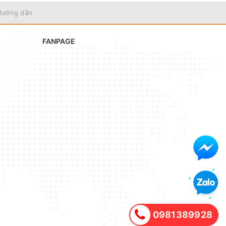
Hướng dẫn
FANPAGE
h hàng
0981389928