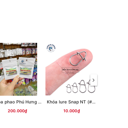
Khóa phao Phú Hưng lỗ sứ L (Vỉ 3c)
Khóa lure Snap NT (#0.1.2.3)
200.000₫
10.000₫
10.0