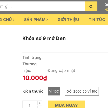
0
Hỗ
G CHỦ
SẢN PHẨM
GIỚI THIỆU
TIN TỨC
Khóa số 9 mở Đen
Tình trạng:
Thương
hiệu:
Đang cập nhật
10.000₫
Kích thước
VỈ 10C
GÓI 200C 20 VỈ 10C
+
MUA NGAY
–