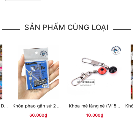
SẢN PHẨM CÙNG LOẠI
Khóa phao sứ 2 mặt Daisy (Vỉ 2c)
Khóa phao gắn sứ 2 mặt ( vỉ xanh Biển ) SN
Khóa mè lăng xê (Vỉ 5c)
=====
60.000₫
10.000₫
.902.9066 - 090.565.6668 - 091.258.3939
để được giải đáp.