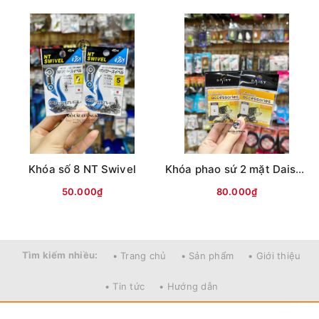
Khóa số 8 NT Swivel
Khóa phao sứ 2 mặt Daisy (Vỉ 2c)
50.000₫
80.000₫
Tìm kiếm nhiều:
• Trang chủ
• Sản phẩm
• Giới thiệu
• Tin tức
• Hướng dẫn