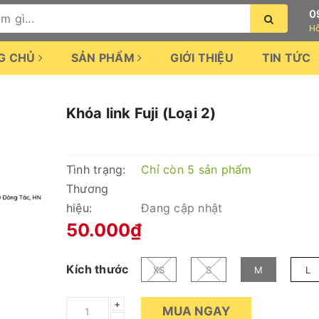
0
Hỗ
G CHỦ
SẢN PHẨM
GIỚI THIỆU
TIN TỨC
Khóa link Fuji (Loại 2)
Tình trạng:
Chỉ còn 5 sản phẩm
Thương
hiệu:
Đang cập nhật
50.000₫
Kích thước
XS
S
M
L
+
MUA NGAY
–