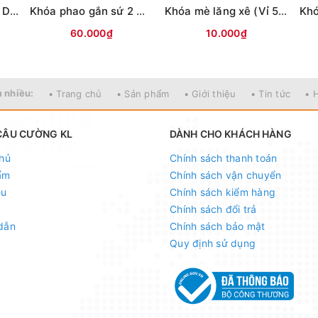
Khóa phao sứ 2 mặt Daisy (Vỉ 2c)
Khóa phao gắn sứ 2 mặt ( vỉ xanh Biển ) SN
Khóa mè lăng xê (Vỉ 5c)
60.000₫
10.000₫
 nhiều:
• Trang chủ
• Sản phẩm
• Giới thiệu
• Tin tức
• 
CÂU CƯỜNG KL
DÀNH CHO KHÁCH HÀNG
hủ
Chính sách thanh toán
ẩm
Chính sách vận chuyển
ệu
Chính sách kiểm hàng
Chính sách đổi trả
dẫn
Chính sách bảo mật
Quy định sử dụng