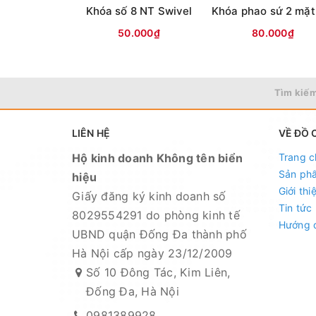
Khóa số 8 NT Swivel
50.000₫
80.000₫
Tìm kiếm
LIÊN HỆ
VỀ ĐỒ 
Hộ kinh doanh Không tên biển
Trang c
Sản ph
hiệu
Giới thi
Giấy đăng ký kinh doanh số
Tin tức
8029554291 do phòng kinh tế
Hướng 
UBND quận Đống Đa thành phố
Hà Nội cấp ngày 23/12/2009
Số 10 Đông Tác, Kim Liên,
Đống Đa, Hà Nội
0981389928