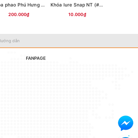
Khóa phao Phú Hưng lỗ sứ L (Vỉ 3c)
Khóa lure Snap NT (#0.1.2.3)
200.000₫
10.000₫
10.0
Hướng dẫn
FANPAGE