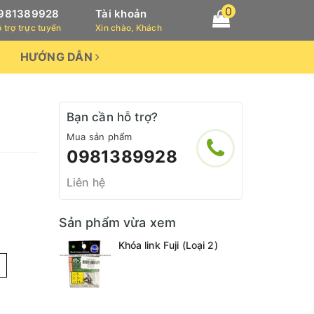
0
981389928
Tài khoản
 trợ trực tuyến
Xin chào, Khách
HƯỚNG DẪN
Bạn cần hỗ trợ?
Mua sản phẩm
0981389928
Liên hệ
Sản phẩm vừa xem
Khóa link Fuji (Loại 2)