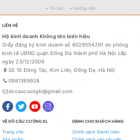
khách hàng và sẽ chịu trách nhiệm hoàn toàn để phục
• Tin tức
• Hướng dẫn
vụ khách hàng tốt nhất
Fanpage :
Đồ câu Cường KL
LIÊN HỆ
Facebook:
Nguyễn An
hoặc
Cường KL Đồ câu
Hộ kinh doanh Không tên biển hiệu
Giấy đăng ký kinh doanh số 8029554291 do phòng
Kênh Thương mại điện tử
kinh tế UBND quận Đống Đa thành phố Hà Nội cấp
- Shopee:
https://shopee.vn/docaucuongkl
ngày 23/12/2009
- Sendo:
https://www.sendo.vn/shop/do-cau-cuong-kl
Số 10 Đông Tác, Kim Liên, Đống Đa, Hà Nội
- Lazada:
https://www.lazada.vn/shop/do-cau-cuong-
0981389928
kl
"
docaucuongkl@gmail.com
- Zalo OA:
https://zalo.me/4190676579548541614
Địa chỉ cửa hàng : Số 10 Đông Tác, Kim Liên, Đống Đa,
Hà Nội
VỀ ĐỒ CÂU CƯỜNG KL
DÀNH CHO KHÁCH HÀNG
Xem bản đồ chỉ dẫn đường đi
Trang chủ
Chính sách thanh toán
Sản phẩm
Chính sách vận chuyển