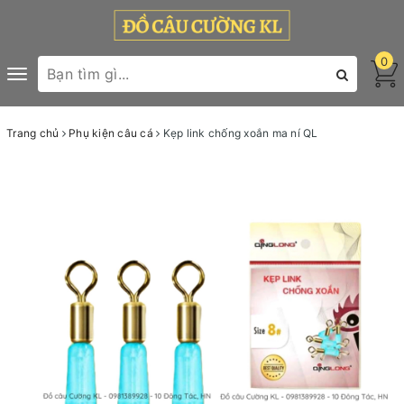
0
Toggle
navigation
Trang chủ
Phụ kiện câu cá
Kẹp link chống xoắn ma ní QL