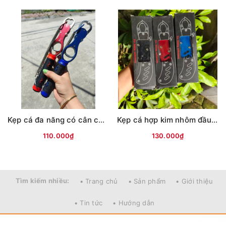
Kẹp cá đa năng có cân cán V
Kẹp cá hợp kim nhôm đầu Titan (17cm)
110.000₫
130.000₫
Tìm kiếm nhiều:
• Trang chủ
• Sản phẩm
• Giới thiệu
• Tin tức
• Hướng dẫn