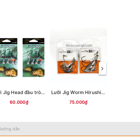
Lưỡi Jig Head đầu tròn P53
Lưỡi Jig Worm Hirushima đầu lò xo thìa dài
Ring lu
60.000₫
75.000₫
20.0
Hướng dẫn