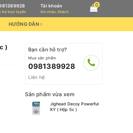
0
981389928
Tài khoản
 trợ trực tuyến
Xin chào, Khách
HƯỚNG DẪN
c )
Bạn cần hỗ trợ?
Mua sản phẩm
0981389928
Liên hệ
Sản phẩm vừa xem
Jighead Decoy Powerful
KY ( Hộp 5c )