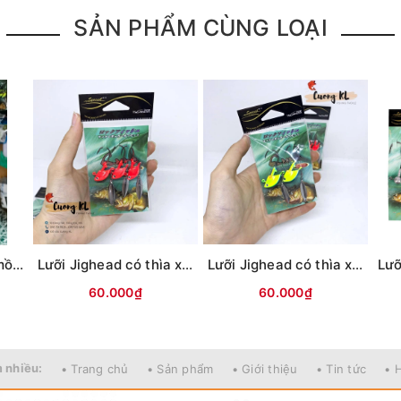
SẢN PHẨM CÙNG LOẠI
Lưỡi Jig Head móc mồi mềm Frenzyman
Lưỡi Jighead có thìa xoay Trully 7g
Lưỡi Jighead có thìa xoay Trully 14g
60.000₫
60.000₫
 nhiều:
• Trang chủ
• Sản phẩm
• Giới thiệu
• Tin tức
• 