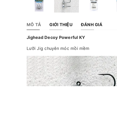
MÔ TẢ
GIỚI THIỆU
ĐÁNH GIÁ
Jighead Decoy Powerful KY
Lưỡi Jig chuyên móc mồi mềm