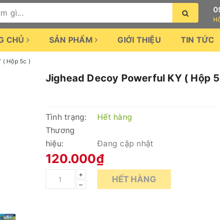
0
Hỗ
G CHỦ
SẢN PHẨM
GIỚI THIỆU
TIN TỨC
 ( Hộp 5c )
Jighead Decoy Powerful KY ( Hộp 5
Tình trạng:
Hết hàng
Thương
hiệu:
Đang cập nhật
120.000₫
+
HẾT HÀNG
–