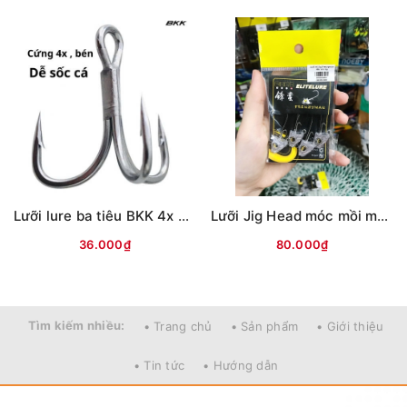
Lưỡi lure ba tiêu BKK 4x Trắng
Lưỡi Jig Head móc mồi mềm Frenzyman
36.000₫
80.000₫
Tìm kiếm nhiều:
• Trang chủ
• Sản phẩm
• Giới thiệu
• Tin tức
• Hướng dẫn