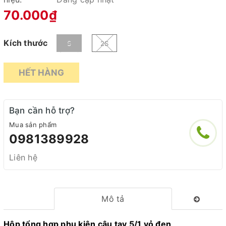
70.000₫
Kích thước
S
2S
HẾT HÀNG
Bạn cần hỗ trợ?
Mua sản phẩm
0981389928
Liên hệ
Mô tả
Hộp tổng hợp phụ kiện câu tay 5/1 vỏ đen