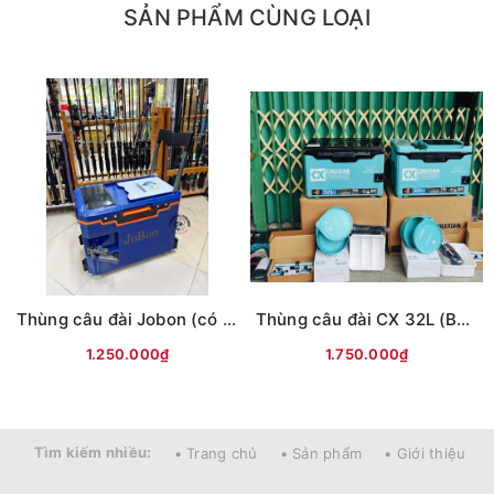
SẢN PHẨM CÙNG LOẠI
Thùng câu đài Jobon (có tựa lưng, đủ phụ kiện)
Thùng câu đài CX 32L (Bản L9) -có tựa lưng
1.250.000₫
1.750.000₫
Tìm kiếm nhiều:
• Trang chủ
• Sản phẩm
• Giới thiệu