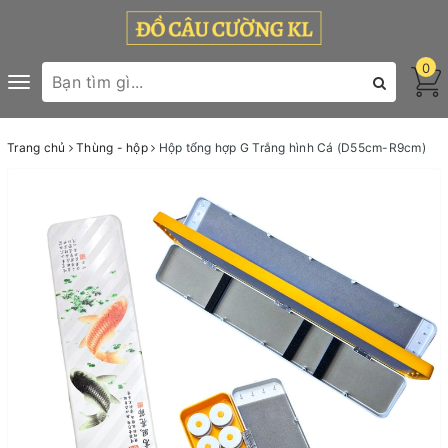
0
Toggle
navigation
Trang chủ
Thùng - hộp
Hộp tổng hợp G Trắng hình Cá (D55cm-R9cm)