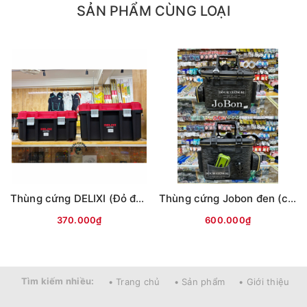
SẢN PHẨM CÙNG LOẠI
Thùng cứng DELIXI (Đỏ đen)
Thùng cứng Jobon đen (có khay nhựa) - (D40xR30xC30)
370.000₫
600.000₫
Tìm kiếm nhiều:
• Trang chủ
• Sản phẩm
• Giới thiệu