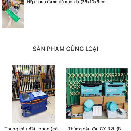
Hộp nhựa đựng đồ xanh lá (35x10x5cm)
SẢN PHẨM CÙNG LOẠI
Thùng câu đài Jobon (có tựa lưng, đủ phụ kiện)
Thùng câu đài CX 32L (Bản L9) -có tựa lưng