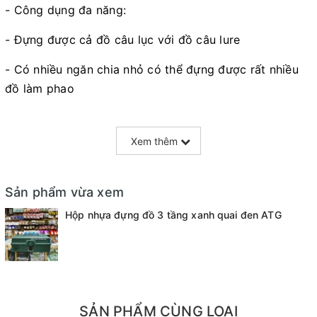
- Công dụng đa năng:
- Đựng được cả đồ câu lục với đồ câu lure
- Có nhiều ngăn chia nhỏ có thể đựng được rất nhiều
đồ làm phao
- Có thể đựng vừa túi đựng cần , tiện lợi
Xem thêm
+ Kích thước hộp : 31x13x12cm
+ Kích thước ngăn : 29x12x2cm
Sản phẩm vừa xem
Hộp nhựa đựng đồ 3 tầng xanh quai đen ATG
SẢN PHẨM CÙNG LOẠI