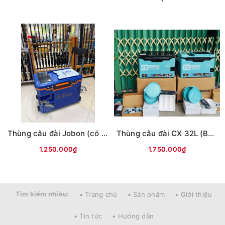
Thùng câu đài Jobon (có tựa lưng, đủ phụ kiện)
Thùng câu đài CX 32L (Bản L9) -có tựa lưng
1.250.000₫
1.750.000₫
Tìm kiếm nhiều:
• Trang chủ
• Sản phẩm
• Giới thiệu
• Tin tức
• Hướng dẫn