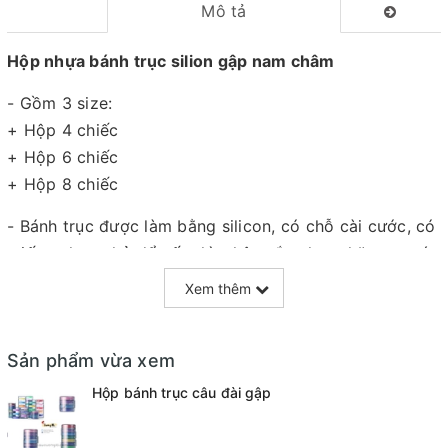
Mô tả
Hộp nhựa bánh trục silion gập nam châm
- Gồm 3 size:
+ Hộp 4 chiếc
+ Hộp 6 chiếc
+ Hộp 8 chiếc
- Bánh trục được làm bằng silicon, có chỗ cài cước, có
miếng nhựa nhỏ để cất chì, chân cắm, hạt chặn, ma ní
- Hộp được làm bằng nhựa ABS, tránh va đập, có nam
Xem thêm
châm giúp giữ chắc miệng hộp, tránh rơi bánh trục ra
ngoài
Sản phẩm vừa xem
- Hộp có đi kèm nhãn dán ghi size cước
Hộp bánh trục câu đài gập
Chất liệu: nhựa và silicon
Mọi thắc mắc liên hệ SĐT