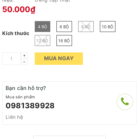
50.000₫
4 BỘ
6 BỘ
8 BỘ
10 BỘ
Kích thước
12 BỘ
16 BỘ
+
MUA NGAY
–
Bạn cần hỗ trợ?
Mua sản phẩm
0981389928
Liên hệ