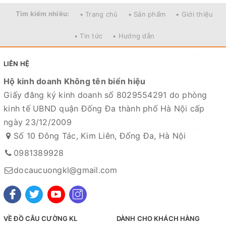
- Shopee:
Tìm kiếm nhiều:
https://shopee.vn/docaucuongkl
• Trang chủ
• Sản phẩm
• Giới thiệu
- Sendo:
https://www.sendo.vn/shop/do-cau-cuong-kl
• Tin tức
• Hướng dẫn
- Lazada:
https://www.lazada.vn/shop/do-cau-cuong-
kl
"
LIÊN HỆ
- Zalo OA:
https://zalo.me/4190676579548541614
Hộ kinh doanh Không tên biển hiệu
Địa chỉ cửa hàng : Số 10 Đông Tác, Kim Liên, Đống Đa,
Giấy đăng ký kinh doanh số 8029554291 do phòng
Hà Nội
kinh tế UBND quận Đống Đa thành phố Hà Nội cấp
ngày 23/12/2009
Xem bản đồ chỉ dẫn đường đi
Số 10 Đông Tác, Kim Liên, Đống Đa, Hà Nội
Chuyên sỉ lẻ toàn quốc - Giao hàng toàn quốc - Nhận
0981389928
ship COD ( nhận hàng thanh toán )
docaucuongkl@gmail.com
HỆ THỐNG TÀI KHOẢN NGÂN HÀNG
1. Ngân hàng Kỹ thương TECHCOMBANK -
CN Hoàng
Hoa Thám - Hà Nội
VỀ ĐỒ CÂU CƯỜNG KL
DÀNH CHO KHÁCH HÀNG