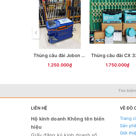
Thùng câu đài Jobon (có tựa lưng, đủ phụ kiện)
1.250.000₫
1.750.000₫
Tìm kiếm
LIÊN HỆ
VỀ ĐỒ 
Hộ kinh doanh Không tên biển
Trang c
Sản ph
hiệu
Giới thi
Giấy đăng ký kinh doanh số