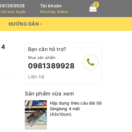
0
981389928
Tài khoản
 trợ trực tuyến
Xin chào, Khách
HƯỚNG DẪN
 4
Bạn cần hỗ trợ?
Mua sản phẩm
0981389928
Liên hệ
Sản phẩm vừa xem
Hộp đựng thẻo câu đài Gỗ
Qinglong 4 mặt
(43x10cm)