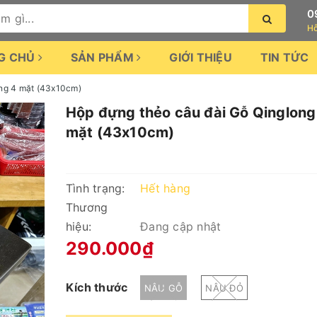
0
Hỗ
G CHỦ
SẢN PHẨM
GIỚI THIỆU
TIN TỨC
ong 4 mặt (43x10cm)
Hộp đựng thẻo câu đài Gỗ Qinglong
mặt (43x10cm)
Tình trạng:
Hết hàng
Thương
hiệu:
Đang cập nhật
290.000₫
Kích thước
NÂU GỖ
NÂU ĐỎ