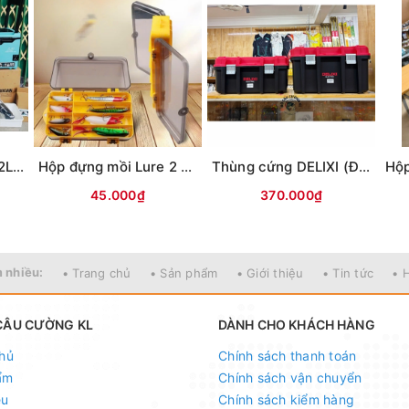
Thùng câu đài CX 32L (Bản L9) -có tựa lưng
Hộp đựng mồi Lure 2 mặt KM01 (18x10x5cm)
Thùng cứng DELIXI (Đỏ đen)
45.000₫
370.000₫
 nhiều:
• Trang chủ
• Sản phẩm
• Giới thiệu
• Tin tức
• 
CÂU CƯỜNG KL
DÀNH CHO KHÁCH HÀNG
hủ
Chính sách thanh toán
ẩm
Chính sách vận chuyển
ệu
Chính sách kiểm hàng