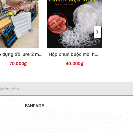
Hộp đựng đồ lure 2 mặt TRẮNG có quai xách
Hộp chun buộc mồi hạt (Cỡ dây to #13mm)
70.000₫
40.000₫
150.
Hướng dẫn
FANPAGE