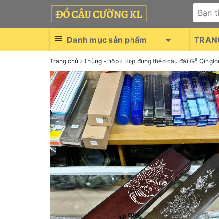
Danh mục sản phẩm
TRAN
Trang chủ
Thùng - hộp
Hộp đựng thẻo câu đài Gỗ Qingl