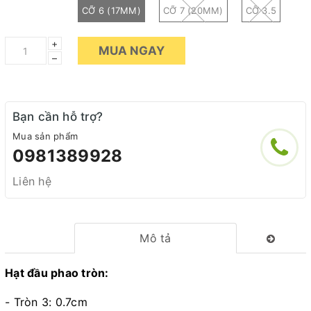
CỠ 6 (17MM)
CỠ 7 (20MM)
CỠ 3.5
+
MUA NGAY
–
Bạn cần hỗ trợ?
Mua sản phẩm
0981389928
Liên hệ
Mô tả
Hạt đầu phao tròn:
- Tròn 3: 0.7cm