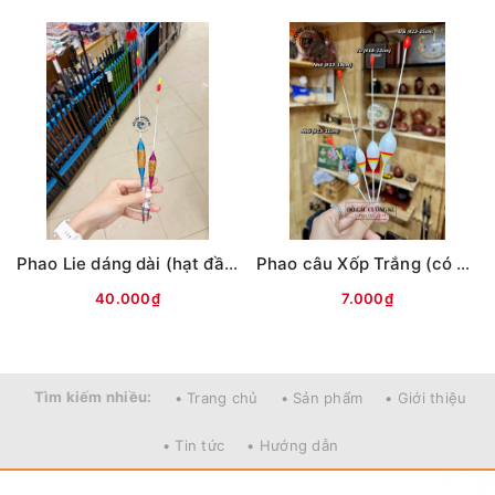
Mọi thắc mắc liên hệ SĐT
: 098.138.9928 - 098.902.9066 - 090.565.6668 -
Phao Lie dáng dài (hạt đầu phao,chân móc)
Phao câu Xốp Trắng (có hạt đầu phao)
091.258.3939
để được giải đáp.
40.000₫
7.000₫
CAM KẾT CỦA CỬA HÀNG CHÚNG TÔI
Đồ câu chính hãng, đúng thông tin mô tả và sản phẩm
Tìm kiếm nhiều:
• Trang chủ
• Sản phẩm
• Giới thiệu
đặt mua của khách hàng
Ảnh sản phẩm là cửa hàng 100% tự tay chụp nên mọi
• Tin tức
• Hướng dẫn
thông tin và ảnh đều phù hợp với sản phẩm thực tế
Nếu sản phẩm bị lỗi hoặc xảy ra sự cố trong quá trình