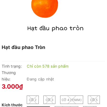
Hạt đầu phao Tròn
Tình trạng:
Chỉ còn 578 sản phẩm
Thương
hiệu:
Đang cập nhật
3.000₫
CỠ 2
CỠ 3
CỠ 4 (11MM)
CỠ 5
Kích thước