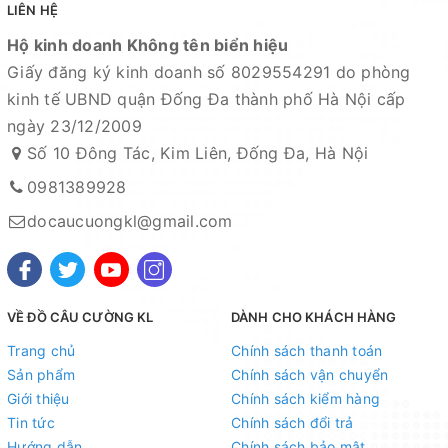
LIÊN HỆ
vận chuyển, sử dụng. Chúng tôi sẽ hỗ trợ ngay cho quý
Hộ kinh doanh Không tên biển hiệu
khách hàng và sẽ chịu trách nhiệm hoàn toàn để phục
Giấy đăng ký kinh doanh số 8029554291 do phòng
vụ khách hàng tốt nhất
kinh tế UBND quận Đống Đa thành phố Hà Nội cấp
Fanpage :
Đồ câu Cường KL
ngày 23/12/2009
Facebook:
Nguyễn An
hoặc
Cường KL Đồ câu
Số 10 Đông Tác, Kim Liên, Đống Đa, Hà Nội
0981389928
Kênh Thương mại điện tử
docaucuongkl@gmail.com
- Shopee:
https://shp.ee/d3xv3cr
- Sendo:
https://www.sendo.vn/shop/do-cau-cuong-kl
- Lazada:
https://www.lazada.vn/shop/do-cau-cuong-
VỀ ĐỒ CÂU CƯỜNG KL
DÀNH CHO KHÁCH HÀNG
kl
"
Trang chủ
Chính sách thanh toán
- Zalo OA:
https://zalo.me/4190676579548541614
Sản phẩm
Chính sách vận chuyển
Địa chỉ cửa hàng : Số 10 Đông Tác, Kim Liên, Đống Đa,
Giới thiệu
Chính sách kiểm hàng
Hà Nội
Tin tức
Chính sách đổi trả
Hướng dẫn
Chính sách bảo mật